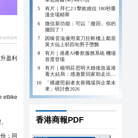
有片｜拜仁2:1擊敗維拉 180秒重
溫全場精華
微信新功能：可以「撤回」你的
撤回了！
因噪音滋擾用菜刀狂斬樓上鄰居
香港商报网
黃大仙上邨四旬男子墮斃
有片｜港產AI餐飲服務系統 機場
升盈利
首度登場
有片｜楊明莊思明大婚後急返港
看大結局：感激愛回家助走出低
谷 不捨大家庭
「構建照顧者友善職場與企業未
來」研討會2026
Bike
香港商報PDF
礎。
股份；同