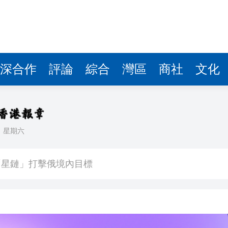
深合作
評論
綜合
灣區
商社
文化
日
星期六
次遞表港股！營收暴漲1786倍背後：資不抵債，9.9億
「星鏈」打擊俄境內目標
南
734宗 同比升22.1%
55歲司機涉襲警被捕