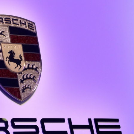
創新高
 黃大仙上邨四旬男子墮斃
體育節、體育消費季系列活動啟動