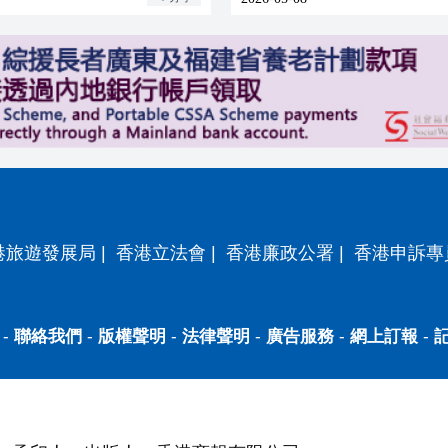
港旅遊發展局
|
香港立法會
|
香港廉政公署
|
香港申訴專
-
聯絡我們
-
版權聲明
-
法律聲明
-
廣告服務
-
網上訂報
-