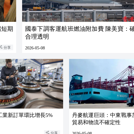
儲短期
國泰下調客運航班燃油附加費 陳美寶：確保過程
合理透明
分享
2026-05-08
工業新訂單環比增長5%
丹麥航運巨頭：中東戰事
貿易和物流不確定性
分享
2026-05-08