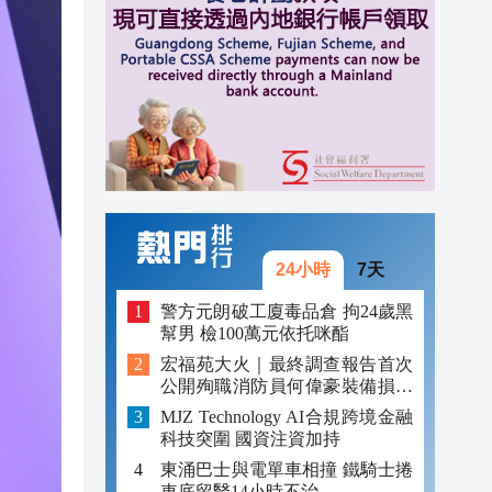
15:22
15:14
15:10
24小時
7天
警方元朗破工廈毒品倉 拘24歲黑
幫男 檢100萬元依托咪酯
宏福苑大火｜最終調查報告首次
公開殉職消防員何偉豪裝備損毀
照片
MJZ Technology AI合規跨境金融
科技突圍 國資注資加持
東涌巴士與電單車相撞 鐵騎士捲
車底留醫14小時不治