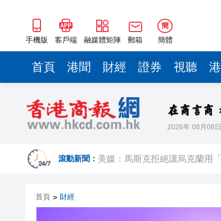
簡
手機版
客戶端
融媒體矩陣
郵箱
簡體
首頁
港聞
財經
證券
視聽
港
2026年 08月08
【財通AH】勤浩醫藥「回血」再
賭壓頂
美媒：馬斯克拒絕讓烏克蘭用
滾動新聞：
有片丨粵車南下沉浸式體驗指
首頁
財經
>
美聯：今年首7個月二手公屋註冊量
山頂一私家車未遵交規被截查 