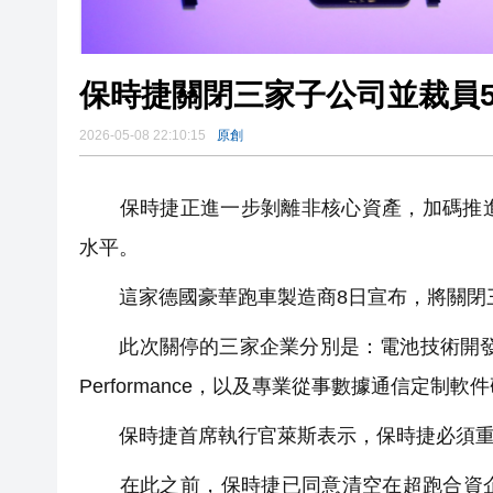
保時捷關閉三家子公司並裁員5
2026-05-08 22:10:15
原創
保時捷正進一步剝離非核心資產，加碼推進
水平。
這家德國豪華跑車製造商8日宣布，將關閉三
此次關停的三家企業分別是：電池技術開發商Cellfo
Performance，以及專業從事數據通信定制軟件研
保時捷首席執行官萊斯表示，保時捷必須重新
在此之前，保時捷已同意清空在超跑合資企業布Bug