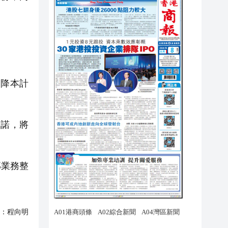
降本計
承諾，將
業務整
：
程向明