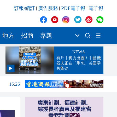
訂報/續訂
廣告服務
PDF電子報
電子報
|
|
|
地方
招商
專題
NEWS
有片丨實力出圈！中國機
器人正在「承包」英國零
售貨架
元對
16:41
16:26
16:19
16:10
16:06