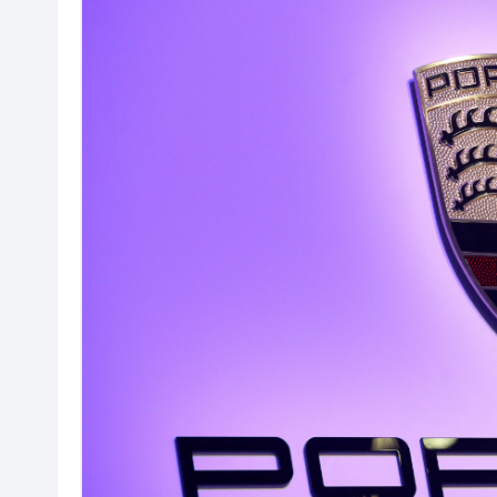
日本2027財年防衛預算申請額
因噪音滋擾用菜刀狂斬樓上鄰居
2026年全民健身日暨廣州市