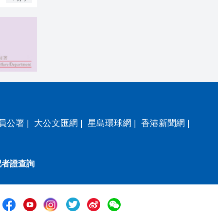
員公署
|
大公文匯網
|
星島環球網
|
香港新聞網
|
記者證查詢