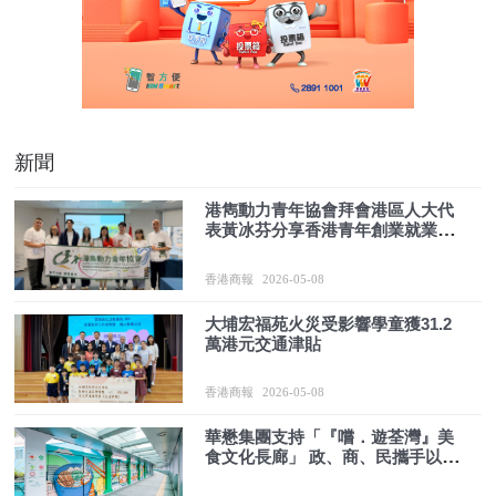
新聞
港雋動力青年協會拜會港區人大代
表黃冰芬分享香港青年創業就業調
研報告成果
香港商報
2026-05-08
大埔宏福苑火災受影響學童獲31.2
萬港元交通津貼
香港商報
2026-05-08
華懋集團支持「『嚐．遊荃灣』美
食文化長廊」 政、商、民攜手以藝
術活化大河道行人天橋