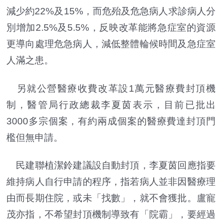
減少約22%及15%，而危殆及危急病人求診病人分
別增加2.5%及5.5%，反映改革能將急症室的資源
更導向處理危急病人，減低整體輪候時間及急症室
人滿之患。
另就公營醫療收費改革設1萬元醫療費封頂機
制，醫管局行政總裁李夏茵表示，目前已批出
3000多宗個案，有約兩成個案的醫療費達封頂門
檻但無申請。
民建聯植潔鈴建議設自動封頂，李夏茵回應指要
維持病人自行申請的程序，指若病人並非因醫療理
由而長期住院，或未「找數」，就不會獲批。盧寵
茂亦指，不希望封頂機制導致有「院霸」，要經過