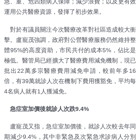
急、重、危四類病人保障；減少浪費；以及更有效
運用公共醫療資源，發揮了初步效果。
對於有議員關注今次醫療改革對社區造成較大衝
擊。盧寵茂強調，政府對公營醫療服務仍然維持整
體95%的高度資助，市民共付的成本5%，佔比是
極低。醫管局已經擴大了醫療費用減免機制，現已
批出22萬多宗醫療費用減免申請，較前年多16
倍，有39萬就診人次在機制下費用獲豁免，平均每
4名病人就有1人獲減免。
急症室加價後就診人次跌9.4%
盧寵茂又指，急症室加價後，就診人次較去年同
期減少9.4%，其中非緊急及次緊急求診病人分別