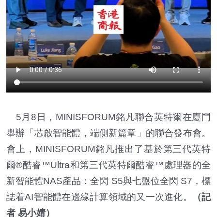
5月8日，MINISFORUM銘凡聯合英特爾在廈門
舉辦「芯啟智能體，端側新篇章」的聯合發布會。
會上，MINISFORUM銘凡推出了基於第三代英特
爾®酷睿™Ultra和第三代英特爾酷睿™處理器的全
新智能體NAS產品：全閃 S5與七盤位全閃 S7，標
誌着AI智能體在邊緣計算領域的又一次進化。
（記
者 易小婧）