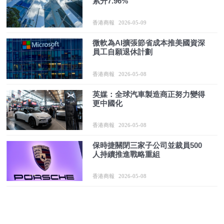
累升7.96%
香港商報
2026-05-09
微軟為AI擴張節省成本推美國資深
員工自願退休計劃
香港商報
2026-05-08
英媒：全球汽車製造商正努力變得
更中國化
香港商報
2026-05-08
保時捷關閉三家子公司並裁員500
人持續推進戰略重組
香港商報
2026-05-08