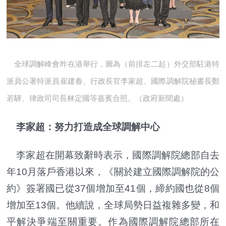
全球調解峰會昨在港舉行，圖為（前排左二起）外交部駐港特
派員公署特派員崔建春、行政長官李家超、國際調解院秘書長鄭
若驊、律政司司長林定國等嘉賓合照。（政府新聞處）
李家超：努力打造成全球調解中心
李家超在開幕致辭時表示，國際調解院總部自去
年10月落戶香港以來，《關於建立國際調解院的公
約》簽署國已從37個增加至41個，締約國也從8個
增加至13個。他續說，全球局勢日益複雜多變，和
平解決爭端至關重要。作為國際調解院總部所在