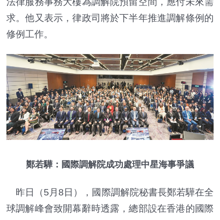
法律服務事務大樓為調解院預留空間，應付未來需
求。他又表示，律政司將於下半年推進調解條例的
修例工作。
鄭若驊：國際調解院成功處理中星海事爭議
昨日（5月8日），國際調解院秘書長鄭若驊在全
球調解峰會致開幕辭時透露，總部設在香港的國際