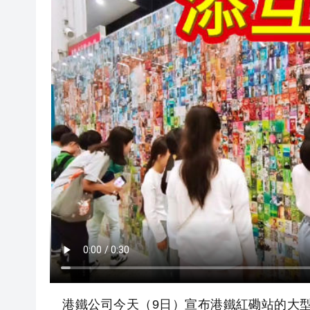
港鐵公司今天（9日）宣布港鐵紅磡站的大型