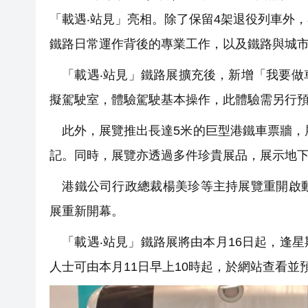
「載遇‧站見」亮相。除了保留4架退役列車外
鐵路日常運作背後的專業工作，以及鐵路與城
「載遇‧站見」鐵路展擴充後，新增「我要做
擬駕駛室，體驗駕駛基本操作，此體驗需另行
此外，展覽推出長達5米的巨型港鐵車票牆，展
記。同時，展覽亦透過多件珍貴展品，展示地
港鐵公司行政總裁楊美珍等主持展覽重開啟動
展重新開幕。
「載遇‧站見」鐵路展將由本月16日起，逢
人士可由本月11日早上10時起，於網站查看並