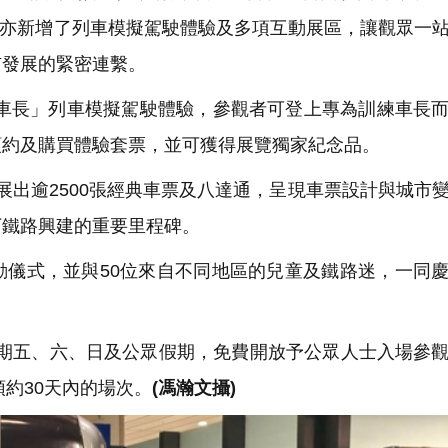
，亦新增了列車模擬駕駛體驗及多項互動展區，讓觀眾一
市發展的緊密連繫。
車長」列車模擬駕駛體驗，參觀者可登上專為訓練車長
預約及購買體驗套票，並可獲得展覽獨家紀念品。
出逾2500張經典車票及八達通，呈現車票設計與城市
下鐵路興建的重要里程碑。
儀式，並與50位來自不同地區的兒童及鐵路迷，一同
星期五、六、日及公眾假期，免費開放予公眾人士入場參
預約30天內的場次。
(馮瀚文攝)