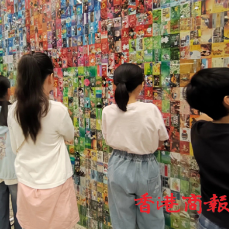
河源
唱協會第19屆合唱節在中山啟幕
種美」破譯合唱音色密碼