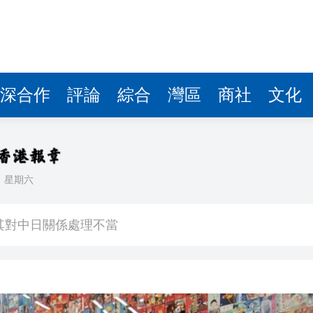
深合作
評論
綜合
灣區
商社
文化
日
星期六
中國共產黨成立105周年名家作品展」觀展活動
其對中日關係處理不當
》謝票場 親切揮手力挺兒子
馬尾配白T 美麗明豔
，在湖光山色間大飽「口福+眼福」