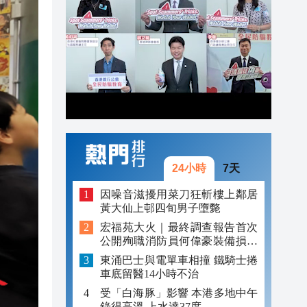
23:05
22:51
22:33
24小時
7天
因噪音滋擾用菜刀狂斬樓上鄰居
黃大仙上邨四旬男子墮斃
宏福苑大火｜最終調查報告首次
公開殉職消防員何偉豪裝備損毀
照片
東涌巴士與電單車相撞 鐵騎士捲
車底留醫14小時不治
受「白海豚」影響 本港多地中午
錄得高溫 上水達37度