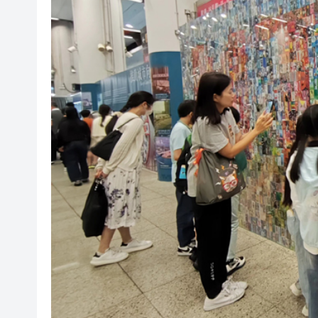
央媒省媒灣區媒體採風團走進
107支隊伍，持續5日，中國合
吳可畏：用「五字訣」與「三