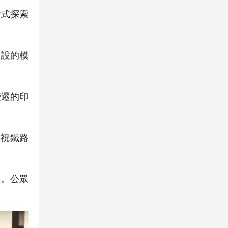
站式探索
而設的模
變遷的印
慶祝鐵路
觀。公眾