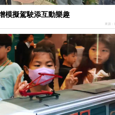
 增模擬駕駛添互動樂趣
來源：