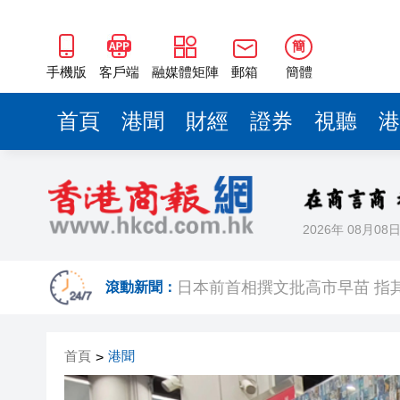
簡
手機版
客戶端
融媒體矩陣
郵箱
簡體
首頁
港聞
財經
證券
視聽
港
2026年 08月08
港區省級政協聯誼會組織「慶祝
日本前首相撰文批高市早苗 指
滾動新聞：
有片丨星爺媽咪現身《功夫女足
首頁
港聞
>
有片丨迪麗熱巴驚喜現身香港 高
超萬名「嘗鮮客」赴河源萬綠湖