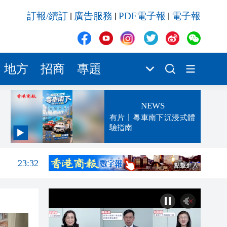
訂報/續訂
廣告服務
PDF電子報
電子報
|
|
|
地方
招商
專題
NEWS
有片丨粵車南下沉浸式體
驗指南
23:52
23:32
23:27
23:13
23:06