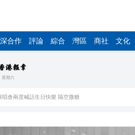
深合作
評論
綜合
灣區
商社
文化
日
星期六
 星爺眾主演驚喜現身 氣氛熱烈
演唱會兩度喊話生日快樂 隔空撒糖
中國共產黨成立105周年名家作品展」觀展活動
其對中日關係處理不當
》謝票場 親切揮手力挺兒子