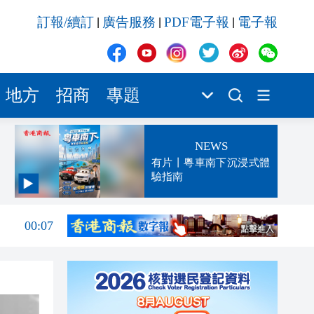
訂報/續訂
廣告服務
PDF電子報
電子報
|
|
|
地方
招商
專題
NEWS
有片丨粵車南下沉浸式體
驗指南
00:13
00:07
23:52
23:32
23:27