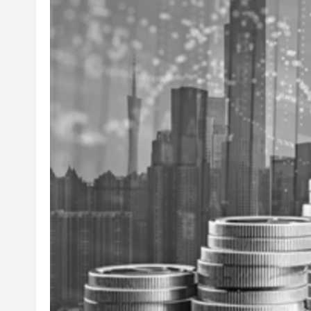
有片丨迪麗熱巴驚喜現身香港 高
超萬名「嘗鮮客」赴河源萬綠湖
央媒省媒灣區媒體採風團走進