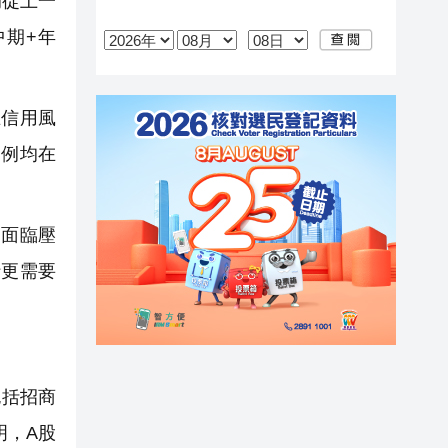
例從上一
中期+年
信用風
比例均在
面臨壓
行更需要
包括招商
明，A股