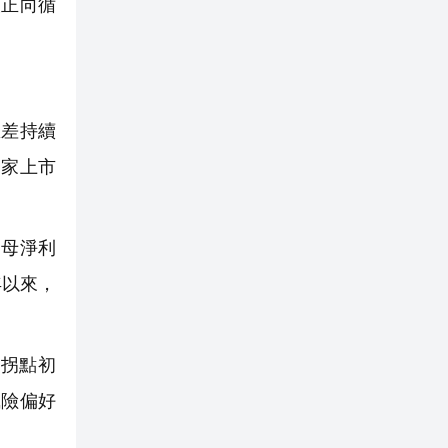
報正向循
差持續
多家上市
歸母淨利
年以來，
拐點初
風險偏好