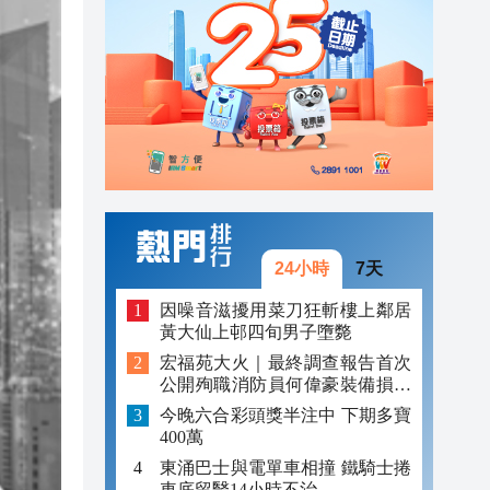
23:13
23:06
23:05
24小時
7天
因噪音滋擾用菜刀狂斬樓上鄰居
黃大仙上邨四旬男子墮斃
宏福苑大火｜最終調查報告首次
公開殉職消防員何偉豪裝備損毀
照片
今晚六合彩頭獎半注中 下期多寶
400萬
東涌巴士與電單車相撞 鐵騎士捲
車底留醫14小時不治