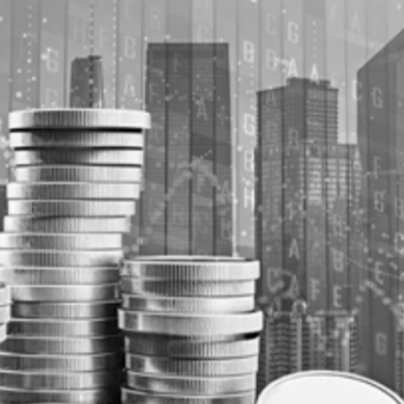
馬尾配白T 美麗明豔
，在湖光山色間大飽「口福+眼福」
河源