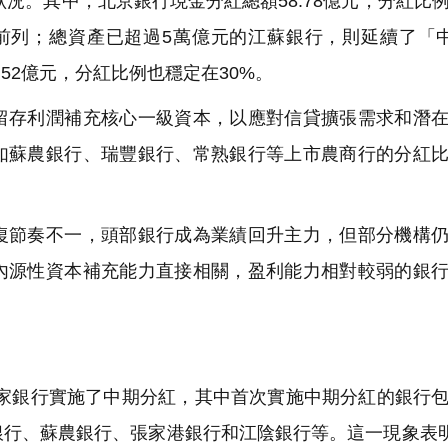
況。其中，北京銀行現金分紅總額58.78億元，分紅比
中位居前列；總資產已超過5萬億元的江蘇銀行，則延續了「
52億元，分紅比例也穩定在30%。
存利潤補充核心一級資本，以應對信貸擴張需求和潛在
如蘇農銀行、瑞豐銀行、常熟銀行等上市農商行的分紅
節奏不一，頭部銀行成為業績回升主力，但部分機構仍
內源性資本補充能力直接相關，盈利能力相對較弱的銀
2家銀行實施了中期分紅，其中首次實施中期分紅的銀行
銀行、蘇農銀行、張家港銀行和江陰銀行等。這一現象表