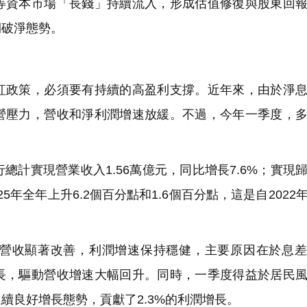
等資本市場「長錢」持續流入，形成估值修復與股東回
期破淨態勢。
政策，必須要有持續的高盈利支撐。近年來，由於淨息
營壓力，營收和淨利潤增速放緩。不過，今年一季度，
總計實現營業收入1.56萬億元，同比增長7.6%；實現
25年全年上升6.2個百分點和1.6個百分點，這是自2022
營收顯著改善，利潤增速保持穩健，主要原因在於息差
長，驅動營收增速大幅回升。同時，一季度得益於居民
續良好增長態勢，貢獻了2.3%的利潤增長。