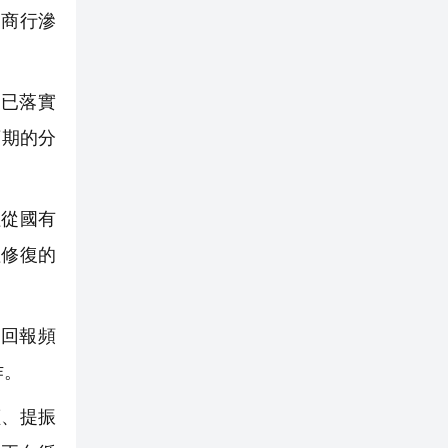
農商行滲
均已落實
預期的分
紅從國有
值修復的
東回報頻
作。
、提振