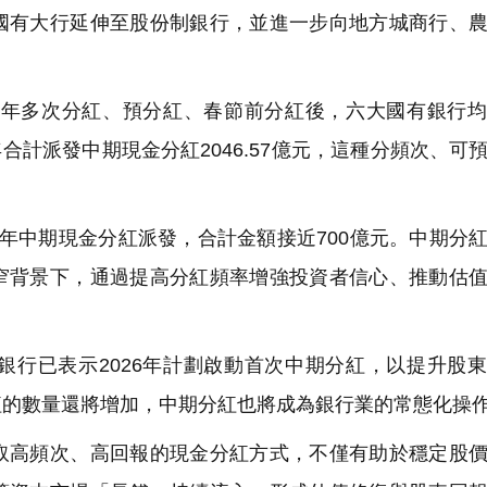
國有大行延伸至股份制銀行，並進一步向地方城商行、
一年多次分紅、預分紅、春節前分紅後，六大國有銀行
合計派發中期現金分紅2046.57億元，這種分頻次、可
25年中期現金分紅派發，合計金額接近700億元。中期分
窄背景下，通過提高分紅頻率增強投資者信心、推動估
行已表示2026年計劃啟動首次中期分紅，以提升股
紅的數量還將增加，中期分紅也將成為銀行業的常態化操
高頻次、高回報的現金分紅方式，不僅有助於穩定股價