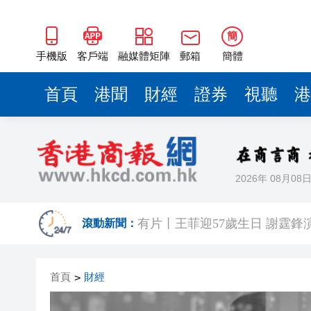
簡
手機版
客戶端
融媒體矩陣
郵箱
簡體
首頁
港聞
財經
證券
視聽
港
2026年 08月08
有片丨《功夫女足》香港首映禮
有片丨王菲迎57歲生日 謝霆鋒
滾動新聞：
港區省級政協聯誼會組織「慶祝
首頁
財經
>
日本前首相撰文批高市早苗 指
有片丨星爺媽咪現身《功夫女足