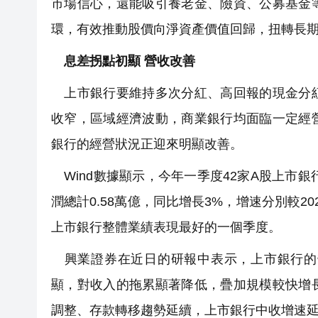
市場信心，還能吸引養老金、險資、公募基金
環，有效推動股價向淨資產價值回歸，扭轉長
息差拐點初顯 營收改善
上市銀行要維持多次分紅、高回報的現金分紅
收窄，區域經濟波動，商業銀行均面臨一定經
銀行的經營狀況正迎來明顯改善。
Wind數據顯示，今年一季度42家A股上市銀行
潤總計0.58萬億，同比增長3%，增速分別較20
上市銀行整體業績表現最好的一個季度。
興業證券在近日的研報中表示，上市銀行的
顯，對收入的拖累顯著降低，疊加規模較快增
調整、存款轉移趨勢延續，上市銀行中收增速延