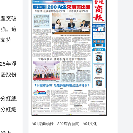
資產突破
力強。這
放支持，
25年淨
位居股份
金分紅總
金分紅總