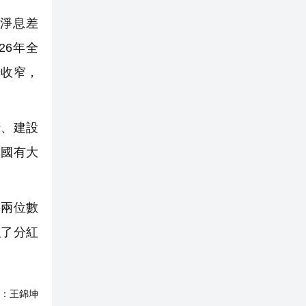
淨息差
26年全
步收窄，
、建設
，國有大
兩位數
強了分紅
：
王錦坤