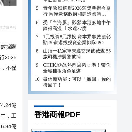
青年魯班選舉2026頒獎典禮今舉
行 甯漢豪稱政府和建造業議會做
好培訓工作
受「白海豚」影響 本港多地中午
經濟參考報
錄得高溫 上水達37度
1元投資8元跟投 資本乘數效應彰
顯 30家港投投資企業排隊IPO
d數據顯
山頂一私家車未遵交規被截查 55
歲司機涉襲警被捕
2025
CHIIKAWA熱潮席捲香港！帶你
勢，不僅
全城捕捉角色足迹
微信新功能：可以「撤回」你的
撤回了！
.24億
香港商報PDF
其中，工
.84億