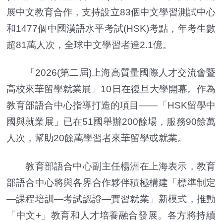
展中文教育合作，支持設立83個中文學習測試中心
和1477個中國漢語水平考試(HSK)考點，年考生數
超81萬人次，全球中文學習者達2.1億。
「2026(第二屆)上海高質量國際人才交流會暨
高校來華留學就業展」10日在復旦大學開幕。作為
教育部語合中心指導打造的項目——「HSK留學中
國與就業展」已在51國舉辦200餘場，服務90餘萬
人次，幫助20餘萬學習者來華留學或就業。
教育部語合中心副主任楊洲在上海表示，教育
部語合中心將與各界合作夥伴積極構建「標準制定
—課程培訓—考試認證—實習就業」新模式，推動
「中文+」教育和人才培養融合發展。各方將持續