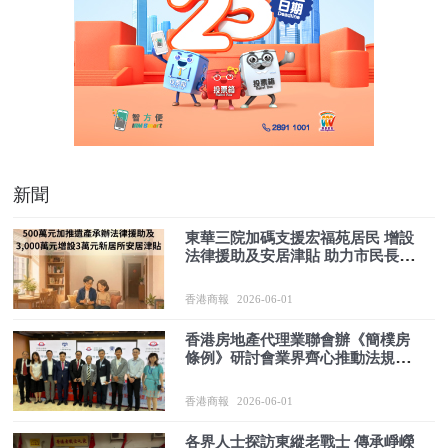
新聞
東華三院加碼支援宏福苑居民 增設
法律援助及安居津貼 助力市民長遠
安居
香港商報
2026-06-01
香港房地產代理業聯會辦《簡樸房
條例》研討會業界齊心推動法規落
地
香港商報
2026-06-01
各界人士探訪東縱老戰士 傳承崢嶸