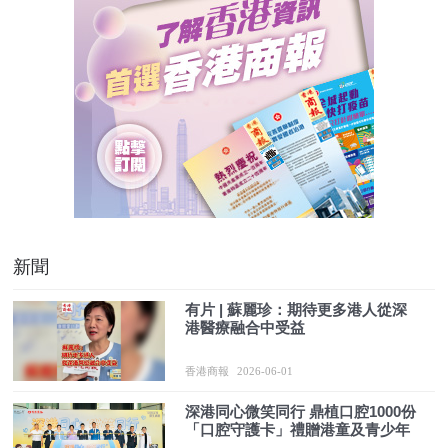
新聞
有片 | 蘇麗珍：期待更多港人從深
港醫療融合中受益
香港商報
2026-06-01
深港同心微笑同行 鼎植口腔1000份
「口腔守護卡」禮贈港童及青少年