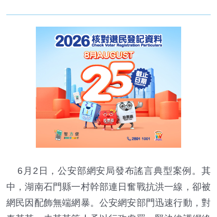
6月2日，公安部網安局發布謠言典型案例。其
中，湖南石門縣一村幹部連日奮戰抗洪一線，卻被
網民因配飾無端網暴。公安網安部門迅速行動，對