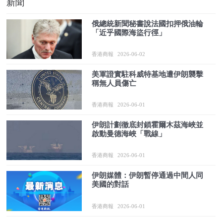
新聞
俄總統新聞秘書說法國扣押俄油輪
「近乎國際海盜行徑」
香港商報
2026-06-02
美軍證實駐科威特基地遭伊朗襲擊
稱無人員傷亡
香港商報
2026-06-01
伊朗計劃徹底封鎖霍爾木茲海峽並
啟動曼德海峽「戰線」
香港商報
2026-06-01
伊朗媒體：伊朗暫停通過中間人同
美國的對話
香港商報
2026-06-01