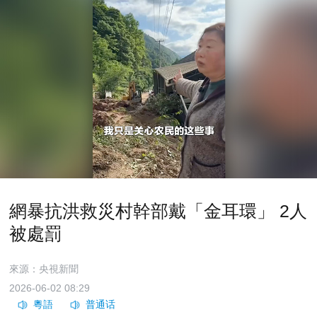
網暴抗洪救災村幹部戴「金耳環」 2人
被處罰
來源：央視新聞
2026-06-02 08:29