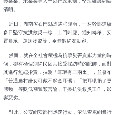
秦某某、未某某等人予以行政處罰，堅決維護網絡
清朗。
近日，湖南省石門縣遭遇強降雨，一村幹部連續
多日堅守抗洪救災一線，上門叫應、通知轉移、安
置群眾、運送物資等，令無數網友動容。
然而，就在全社會積極為抗擊災害貢獻力量的時
候，卻有極個別網民因其接受採訪時的配飾，而對
其進行無端指責，揣測「耳環有二兩重」，並發布
「普通農村婦女可戴不起金耳環」「把耳環捐了更
感動」等貶低嘲諷類言論，干擾抗洪救災工作，影
響惡劣。
對此，公安網安部門迅速行動，依法查處網暴行