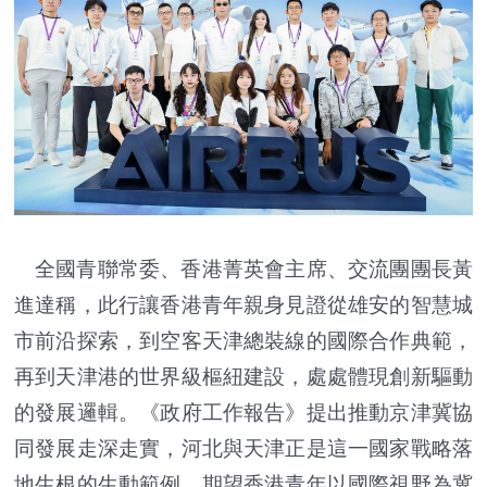
全國青聯常委、香港菁英會主席、交流團團長黃
進達稱，此行讓香港青年親身見證從雄安的智慧城
市前沿探索，到空客天津總裝線的國際合作典範，
再到天津港的世界級樞紐建設，處處體現創新驅動
的發展邏輯。《政府工作報告》提出推動京津冀協
同發展走深走實，河北與天津正是這一國家戰略落
地生根的生動範例。期望香港青年以國際視野為冀