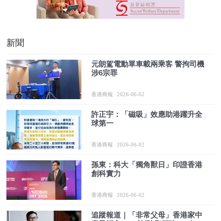
新聞
元朗駕電動單車載兩乘客 警拘司機
涉6宗罪
香港商報
2026-06-02
許正宇：「磁吸」效應助港躍升全
球第一
香港商報
2026-06-02
孫東：科大「獨角獸日」印證香港
創科實力
香港商報
2026-06-02
追蹤報道｜「非常父母」香港家中