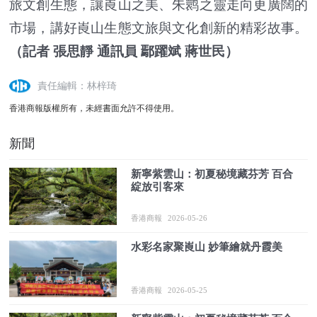
旅文創生態，讓崀山之美、朱鹮之靈走向更廣闊的
市場，講好崀山生態文旅與文化創新的精彩故事。
（記者 張思靜 通訊員 鄢躍斌 蔣世民）
責任編輯：林梓琦
香港商報版權所有，未經書面允許不得使用。
新聞
新寧紫雲山：初夏秘境藏芬芳 百合
綻放引客來
香港商報
2026-05-26
水彩名家聚崀山 妙筆繪就丹霞美
香港商報
2026-05-25