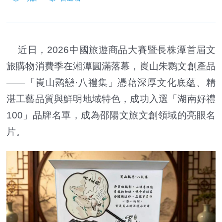
近日，2026中國旅遊商品大賽暨長株潭首屆文
旅購物消費季在湘潭圓滿落幕，崀山朱鹮文創產品
——「崀山鹮戀·八禮集」憑藉深厚文化底蘊、精
湛工藝品質與鮮明地域特色，成功入選「湖南好禮
100」品牌名單，成為邵陽文旅文創領域的亮眼名
片。