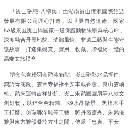
「崀山鹮戀·八禮集」由湖南崀山恆源國際旅遊
發展有限公司匠心打造，以世界自然遺產、國家
5A級景區崀山與國家一級保護動物朱鹮為核心IP，
深度融合丹霞地貌、瑤鄉風情、非遺工藝與生態守
護故事，打造集觀賞、實用、收藏、贈禮於一體的
高端文旅禮盒。
禮盒包含粉羽金鹮冰箱貼、崀山鹮影水晶擺件、
鹮語青花鏡、雲台寺福祿平安車載香薰、崀山雲岫
梳、鹮來運轉吉祥掛飾、崀山朱鹮圖團扇等八款文
創好物，以鋅合金精鑄、K9水晶微景、黑檀木手
工打磨、仿琺瑯浮雕等工藝，將丹霞靈秀、朱鹮優
雅與東方雅韻凝於方寸之間，傳遞「忠貞、平安、