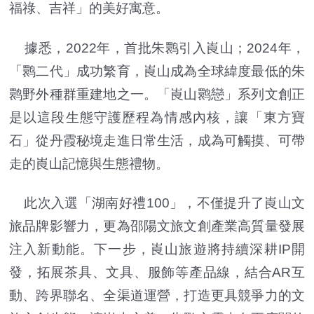
福祿、吉祥」的美好寓意。
據悉，2022年，首批朱鹮引入崀山；2024年，
「鹮二代」成功繁育，崀山成為全球緯度最低的朱
鹮野外種群重建地之一。「崀山鹮戀」系列文創正
是以這段生態守護歷程為情感內核，讓「東方寶
石」從丹霞秘境走進日常生活，成為可觸摸、可帶
走的崀山記憶與生態禮物。
此次入選「湖南好禮100」，不僅提升了崀山文
旅品牌影響力，更為邵陽文旅文創產業高質量發展
注入新動能。下一步，崀山旅遊將持續深耕IP開
發，拓展茶具、文具、服飾等產品線，結合AR互
動、跨界聯名、全渠道運營，打造更具競爭力的文