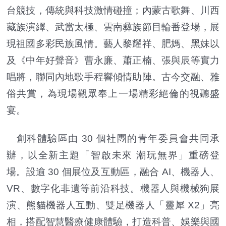
台競技，傳統與科技激情碰撞；內蒙古歌舞、川西
藏族演繹、武當太極、雲南彝族節目輪番登場，展
現祖國多彩民族風情。藝人黎耀祥、肥媽、黑妹以
及《中年好聲音》曹永廉、蕭正楠、張與辰等實力
唱將，聯同內地歌手程響傾情助陣。古今交融、雅
俗共賞，為現場觀眾奉上一場精彩絕倫的視聽盛
宴。
創科體驗區由 30 個社團的青年委員會共同承
辦，以全新主題「智啟未來 潮玩無界」重磅登
場。設逾 30 個展位及互動區，融合 AI、機器人、
VR、數字化非遺等前沿科技。機器人與機械狗展
演、熊貓機器人互動、雙足機器人「靈犀 X2」亮
相，搭配智慧醫療健康體驗，打造科普、娛樂與國