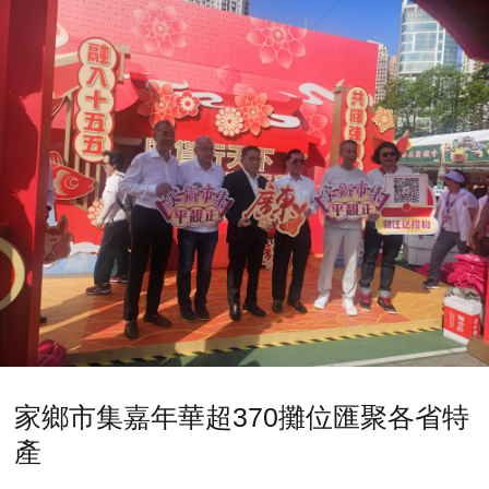
家鄉市集嘉年華超370攤位匯聚各省特
產