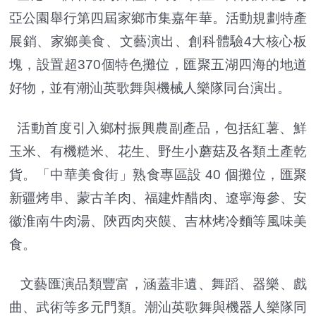
亞公園舉行第四屆家鄉市集嘉年華。活動規劃特產
展銷、家鄉美食、文藝演出、創科體驗4大核心板
塊，設置超370個特色攤位，匯聚五湖四海的地道
好物，並有潮汕英歌舞與機械人樂隊同台演出。
活動首度引入鄉村振興農副產品，包括紅薯、鮮
玉米、有機糙米、花生、野生小蘑菇及各類土產乾
貨。「中華美食街」熟食專區設 40 個攤位，匯聚
新疆烤串、蒙古羊肉、福建炸醋肉、遼寧海參、安
徽淮南牛肉湯、陝西肉夾饃、吉林烤冷麵等風味美
食。
文藝匯演品類豐富，涵蓋非遺、舞蹈、器樂、戲
曲、武術等多元門類。潮汕英歌舞與機器人樂隊同