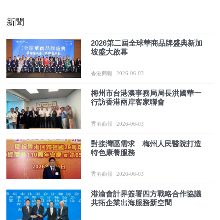
新聞
2026第二屆全球華商品牌盛典新加
坡盛大啟幕
香港商報
2026-06-03
梅州市台港澳事務局局長洪國華一
行訪香港兩岸客家聯會
香港商報
2026-06-03
對接灣區需求 梅州人民醫院打造
特色康養服務
香港商報
2026-06-03
港渝會計界簽署四方戰略合作協議
共拓企業出海服務新空間