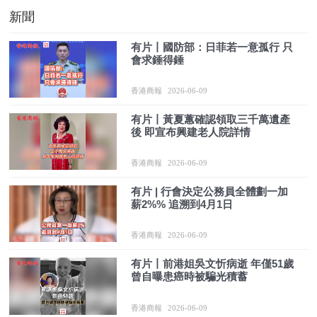
新聞
有片丨國防部：日菲若一意孤行 只
會求錘得錘
香港商報
2026-06-09
有片丨黃夏蕙確認領取三千萬遺產
後 即宣布興建老人院詳情
香港商報
2026-06-09
有片 | 行會決定公務員全體劃一加
薪2%% 追溯到4月1日
香港商報
2026-06-09
有片丨前港姐吳文忻病逝 年僅51歲
曾自曝患癌時被騙光積蓄
香港商報
2026-06-09