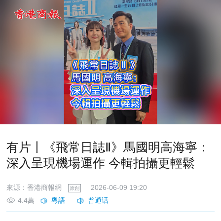
有片丨《飛常日誌Ⅱ》馬國明高海寧：
深入呈現機場運作 今輯拍攝更輕鬆
來源：香港商報網
2026-06-09 19:20
原創
4.4萬