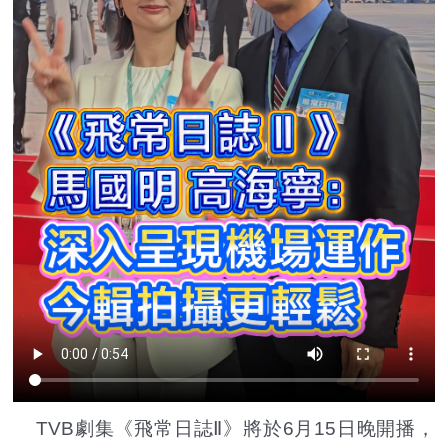
TVB劇集《飛常日誌Ⅱ》將於6月15日晚開播，