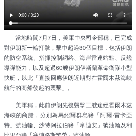
當地時間7月7日，美軍中央司令部稱，已完成
對伊朗新一輪打擊，擊中超過80個目標，包括伊朗
的防空系統、指揮控制網絡、海岸雷達站點、反艦
導彈能力，以及超過60艘伊朗伊斯蘭革命衛隊小型
快艇，以此「直接回應伊朗近期對在霍爾木茲海峽
航行的商船發起的襲擊」。
美軍稱，此前伊朗先後襲擊三艘途經霍爾木茲
海峽的商船，分別為馬紹爾群島籍「阿爾·雷卡亞
特」號油輪、沙特阿拉伯籍「韋迪安」號油輪及利
比里亞籍「塞浦路斯繁榮」號油輪。