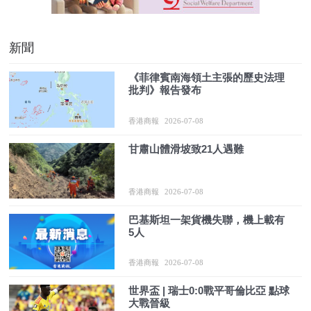
新聞
《菲律賓南海領土主張的歷史法理
批判》報告發布
香港商報
2026-07-08
甘肅山體滑坡致21人遇難
香港商報
2026-07-08
巴基斯坦一架貨機失聯，機上載有
5人
香港商報
2026-07-08
世界盃 | 瑞士0:0戰平哥倫比亞 點球
大戰晉級