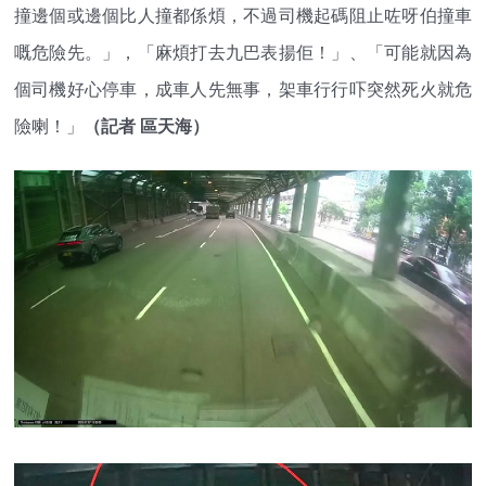
撞邊個或邊個比人撞都係煩，不過司機起碼阻止咗呀伯撞車
嘅危險先。」，「麻煩打去九巴表揚佢！」、「可能就因為
個司機好心停車，成車人先無事，架車行行吓突然死火就危
險喇！」
（記者 區天海）