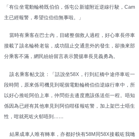
「有位坐電動輪椅既伯伯，係屯公新墟附近逆線行駛，Cam
主已經報警，希望位伯伯無事啦。」
當時有乘客在巴士內，目睹整個救人過程，好心車長停車
接載了該名輪椅老翁，成功阻止交通意外的發生，卻換來部
分乘客不滿，網民紛紛留言表示贊揚車長見義勇為。
該名乘客帖文說：「話說坐58X，行到紅橋中途停車咗一
段時間，原來係司機見到呢個電動輪椅伯伯逆線行車中，所
以好心推咗阿伯上車，仲問佢去邊度應該係送佢一程。唔知
係因為已經有其他車見到阿伯咁樣報咗警，加上架巴士唔生
性，咁就死咗火郁唔到……
結果成車人唯有轉車，亦都好快有58M同58X接載咗我哋