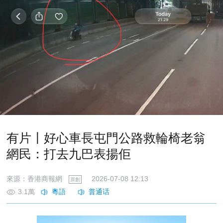
有片〡好心車長屯門公路救輪椅老翁
網民：打去九巴表揚佢
來源：香港商報網
2026-07-08 12:13
原創
3.1萬