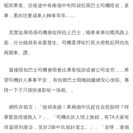
呢班乘客。但係途中有兩個中年阿叔狂罵巴士司機唔岩，多
事，累街坊要成車人轉車等等……
其實如果唔係司機推咗阿伯上巴士，喺車來車往嘅馬路上
面，分分鐘就有命案發生。司機選擇咗打死火燈救起阿伯先
再開車。讚。
最後唔知巴士司機會唔會比乘客投訴或被公司追究……希
望司機好人事事平安 ，有你揸巴士我哋就繼續安心坐啦。事
情一下子只係快速影咗一張相。」
網民亦留言：「值得表揚！果兩個中坑趕住去投胎咩？咩
事緊急得過救人？」、「司機在於人情上無錯，有TA大家有
排返唔到屋企，至於2個中坑就好老土。」、「岩呀，邊個