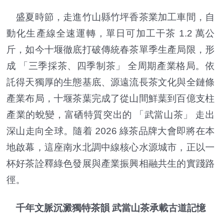
盛夏時節，走進竹山縣竹坪香茶業加工車間，自
動化生產線全速運轉，單日可加工干茶 1.2 萬公
斤，如今十堰徹底打破傳統春茶單季生產局限，形
成 「三季採茶、四季制茶」 全周期產業格局。依
託得天獨厚的生態基底、源遠流長茶文化與全鏈條
產業布局，十堰茶葉完成了從山間鮮葉到百億支柱
產業的蛻變，富硒特質突出的 「武當山茶」 走出
深山走向全球。隨着 2026 綠茶品牌大會即將在本
地啟幕，這座南水北調中線核心水源城市，正以一
杯好茶詮釋綠色發展與產業振興相融共生的實踐路
徑。
千年文脈沉澱獨特茶韻 武當山茶承載古道記憶