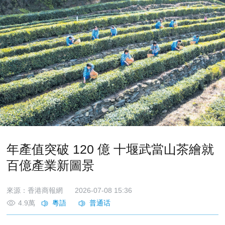
年產值突破 120 億 十堰武當山茶繪就
百億產業新圖景
來源：香港商報網
2026-07-08 15:36
4.9萬