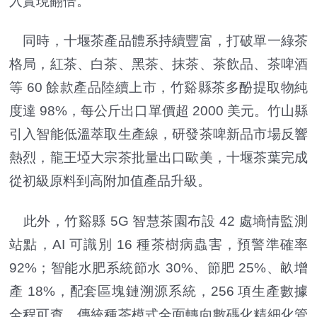
入實現翻倍。
同時，十堰茶產品體系持續豐富，打破單一綠茶
格局，紅茶、白茶、黑茶、抹茶、茶飲品、茶啤酒
等 60 餘款產品陸續上市，竹谿縣茶多酚提取物純
度達 98%，每公斤出口單價超 2000 美元。竹山縣
引入智能低溫萃取生產線，研發茶啤新品市場反響
熱烈，龍王埡大宗茶批量出口歐美，十堰茶葉完成
從初級原料到高附加值產品升級。
此外，竹谿縣 5G 智慧茶園布設 42 處墒情監測
站點，AI 可識別 16 種茶樹病蟲害，預警準確率
92%；智能水肥系統節水 30%、節肥 25%、畝增
產 18%，配套區塊鏈溯源系統，256 項生產數據
全程可查，傳統種茶模式全面轉向數碼化精細化管