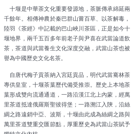
十堰是中華茶文化重要發源地，茶脈傳承綿延兩
千餘年。相傳神農於秦巴群山嘗百草、以茶解毒，
陸羽《茶經》中記載的巴山峽川茶區，正是如今十
堰地界，兩千五百多年前老子與尹喜在武當論道飲
茶，茶道與武當養生文化深度交融，武當山茶也被
譽為中國歷史文化名茶。
自唐代梅子貢茶納入宮廷貢品，明代武當騫林茶
專供皇室，十堰茶葉歷代備受推崇。歷史上本地茶
葉形成雙向流通通道，一路沿漢江北上內蒙，經萬
里茶道抵達俄羅斯聖彼得堡；一路溯江入陝，沿絲
綢之路遠銷中亞、波斯，十堰由此成為絲綢之路與
萬里茶道雙重交匯節點，厚重歷史為武當山茶賦予