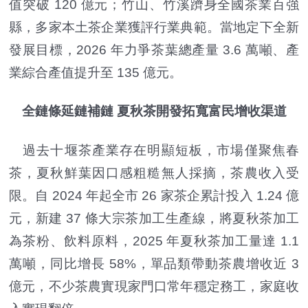
值突破 120 億元；竹山、竹溪躋身全國茶業百強
縣，多家本土茶企業獲評行業典範。當地定下全新
發展目標，2026 年力爭茶葉總產量 3.6 萬噸、產
業綜合產值提升至 135 億元。
全鏈條延鏈補鏈 夏秋茶開發拓寬富民增收渠道
過去十堰茶產業存在明顯短板，市場僅聚焦春
茶，夏秋鮮葉因口感粗糙無人採摘，茶農收入受
限。自 2024 年起全市 26 家茶企累計投入 1.24 億
元，新建 37 條大宗茶加工生產線，將夏秋茶加工
為茶粉、飲料原料，2025 年夏秋茶加工量達 1.1
萬噸，同比增長 58%，單品類帶動茶農增收近 3
億元，不少茶農實現家門口常年穩定務工，家庭收