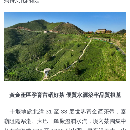
獨特文化內核。
黃金產區孕育富硒好茶 優質水源築牢品質根基
十堰地處北緯 31 至 33 度世界黃金產茶帶，秦
嶺阻隔寒潮、大巴山匯聚溫潤水汽，境內茶園集中