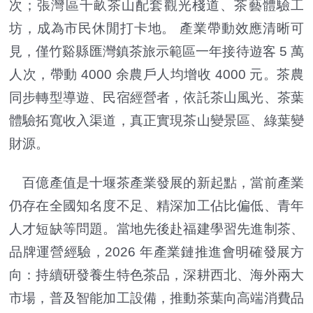
次；張灣區千畝茶山配套觀光棧道、茶藝體驗工
坊，成為市民休閒打卡地。 產業帶動效應清晰可
見，僅竹谿縣匯灣鎮茶旅示範區一年接待遊客 5 萬
人次，帶動 4000 余農戶人均增收 4000 元。茶農
同步轉型導遊、民宿經營者，依託茶山風光、茶葉
體驗拓寬收入渠道，真正實現茶山變景區、綠葉變
財源。
百億產值是十堰茶產業發展的新起點，當前產業
仍存在全國知名度不足、精深加工佔比偏低、青年
人才短缺等問題。當地先後赴福建學習先進制茶、
品牌運營經驗，2026 年產業鏈推進會明確發展方
向：持續研發養生特色茶品，深耕西北、海外兩大
市場，普及智能加工設備，推動茶葉向高端消費品