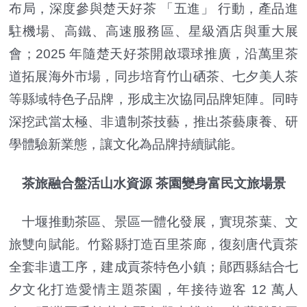
布局，深度參與楚天好茶 「五進」 行動，產品進
駐機場、高鐵、高速服務區、星級酒店與重大展
會；2025 年隨楚天好茶開啟環球推廣，沿萬里茶
道拓展海外市場，同步培育竹山硒茶、七夕美人茶
等縣域特色子品牌，形成主次協同品牌矩陣。同時
深挖武當太極、非遺制茶技藝，推出茶藝康養、研
學體驗新業態，讓文化為品牌持續賦能。
茶旅融合盤活山水資源 茶園變身富民文旅場景
十堰推動茶區、景區一體化發展，實現茶葉、文
旅雙向賦能。竹谿縣打造百里茶廊，復刻唐代貢茶
全套非遺工序，建成貢茶特色小鎮；鄖西縣結合七
夕文化打造愛情主題茶園，年接待遊客 12 萬人