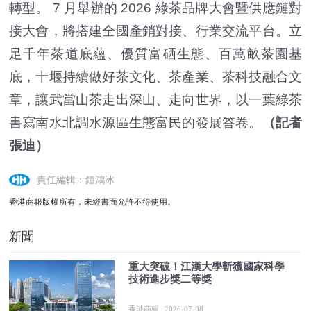
轉型。 7 月舉辦的 2026 綠茶品牌大會暨供應鏈對
接大會，將搭建全國產銷對接、行業交流平台。立
足千年茶道底蘊、優質富硒生態、百萬畝茶園基
底，十堰持續做好茶文化、茶產業、茶科技融合文
章，讓武當山茶走出深山、走向世界，以一葉綠茶
書寫南水北調水源區生態富民的發展答卷。
（記者
張迪）
責任編輯：鍾鴻冰
香港商報版權所有，未經書面允許不得使用。
新聞
重大突破！江漢大學斬獲國家科學
技術進步獎二等獎
香港商報
2026-07-08