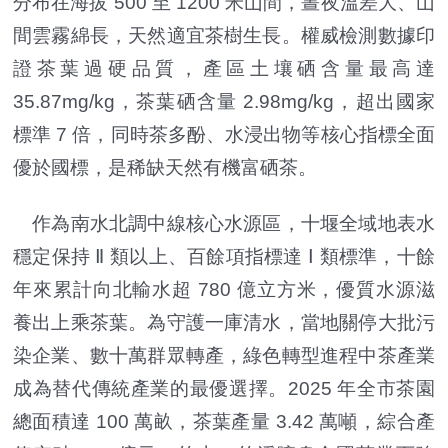
分布在海拔 500 至 1200 米山間，晝夜溫差大、山
間雲霧綿長，天然適宜茶樹生長。權威檢測數據印
證茶葉過硬品質，產區土壤硒含量最高達
35.87mg/kg，茶葉硒含量 2.98mg/kg，超出國家
標準 7 倍，同時茶多酚、水浸出物等核心指標全面
優於國標，是稀缺天然有機富硒茶。
作為南水北調中線核心水源區，十堰全域地表水
穩定保持 Ⅱ 類以上、百餘項指標達 Ⅰ 類標準，十餘
年來累計向北輸水超 780 億立方米，優質水源滋
養出上乘茶葉。為守護一庫清水，當地關停大批污
染企業、數十萬群眾轉產，綠色轉型進程中茶產業
成為替代傳統產業的最優選擇。2025 年全市茶園
總面積達 100 萬畝，茶葉產量 3.42 萬噸，綜合產