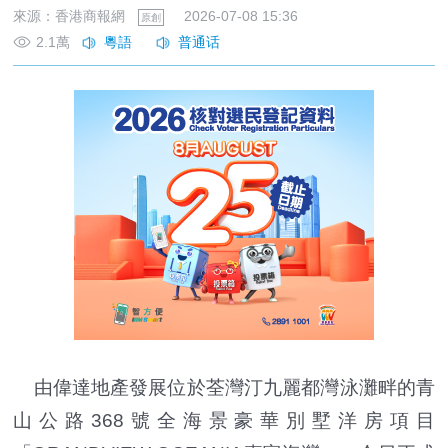
來源：香港商報網
2026-07-08 15:36
原創
2.1萬
由偉達地產發展位於荃灣汀九麗都灣泳灘畔的青
山公路368號全海景豪華別墅洋房項目