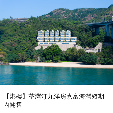
【港樓】荃灣汀九洋房嘉富海灣短期
內開售