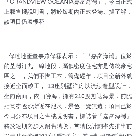
「GRANDVIEW OCEANIA嘉富海灣」，今日正式
上載售樓說明書，將於短期內正式登場。據了解，
該項目仍屬樓花。
偉達地產董事蕭偉霖表示：「『嘉富海灣』位於
的荃灣汀九一線地段，屬低密度住宅亦是傳統豪宅
區之一，我們不惜工本，籌備經年，項目全新外貌
接近全面竣工， 13座別墅洋房以流線造型設計，
坐向南面，依山傍海，擁有210度無遮海景，前臨
壯闊寧謐沙灘近在咫尺，景色一覽無遺；項目已於
今日公布項目之售樓說明書，標誌着『嘉富海灣』
將於短期內步入銷售階段，首階段計劃率先推出前