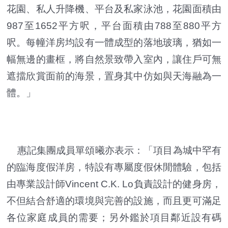
花園、私人升降機、平台及私家泳池，花園面積由
987至1652平方呎，平台面積由788至880平方
呎。每幢洋房均設有一體成型的落地玻璃，猶如一
幅無邊的畫框，將自然景致帶入室內，讓住戶可無
遮擋欣賞面前的海景，置身其中仿如與天海融為一
體。」
惠記集團成員單頌曦亦表示：「項目為城中罕有
的臨海度假洋房，特設有專屬度假休閒體驗，包括
由專業設計師Vincent C.K. Lo負責設計的健身房，
不但結合舒適的環境與完善的設施，而且更可滿足
各位家庭成員的需要；另外鑑於項目鄰近設有碼