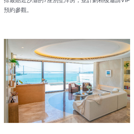
排最貼近沙灘的7座別墅洋房，並計劃稍後邀請VIP
預約參觀。