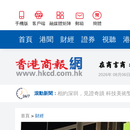
簡
手機版
客戶端
融媒體矩陣
郵箱
簡體
首頁
港聞
財經
證券
視聽
港
2026年 08月06
歐足聯：抵制國際足聯賽事立
相約深圳，見證
滾動新聞：
跑馬地私人泳池救生員涉用假證
首頁
財經
>
特朗普否認美國彈藥短缺 稱將
美股觀望非農數據 道指跌逾百