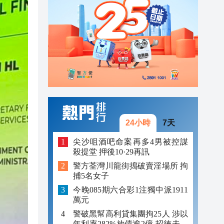
23:12
23:12
23:00
24小時
7天
尖沙咀酒吧命案再多4男被控謀
殺提堂 押後10·29再訊
警方荃灣川龍街搗破賣淫場所 拘
捕5名女子
今晚085期六合彩1注獨中派1911
萬元
警破黑幫高利貸集團拘25人 涉以
年利率282%放債逾2億 招徠未成