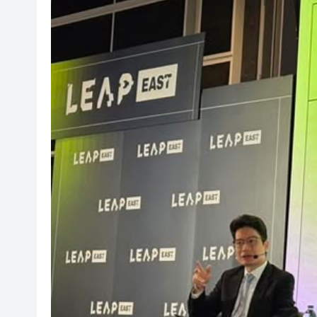
有片丨孕婦羊水破裂即將臨盆 
東涌巴士撞電單車 巴士司機涉
有片丨清淡不等於吃素！ 清淡