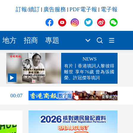
訂報/續訂
廣告服務
PDF電子報
電子報
|
|
|
地方
招商
專題
NEWS
有片丨香港填詞人黎彼得
離世 享年76歲 曾為張國
榮、許冠傑等填詞
00:19
00:07
23:38
23:35
23:17