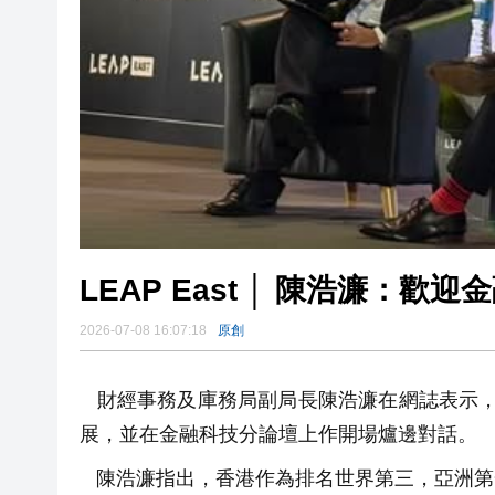
LEAP East │ 陳浩濂：
2026-07-08 16:07:18
原創
財經事務及庫務局副局長陳浩濂在網誌表示，今日(
展，並在金融科技分論壇上作開場爐邊對話。
陳浩濂指出，香港作為排名世界第三，亞洲第