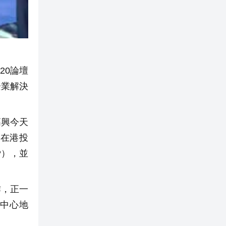
20論壇
企業解決
高興今天
在港投
P），並
作，正一
中心地