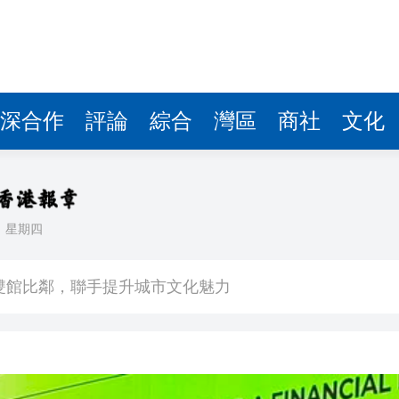
深合作
評論
綜合
灣區
商社
文化
日
星期四
場不變
奇蹟 科技美術雙館比鄰，聯手提升城市文化魅力
件 食環署勒令關閉報警處理
嚴懲發表叛國言論的「爆料者」
點