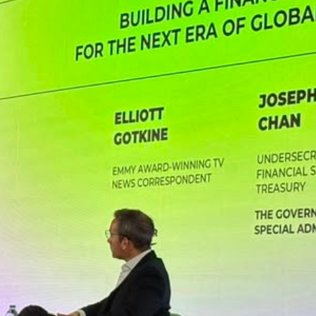
正遇晚高峰 情況危急 鐵騎交警一路開道護送
危駕被捕
飲食正在毀掉很多老人的晚年健康