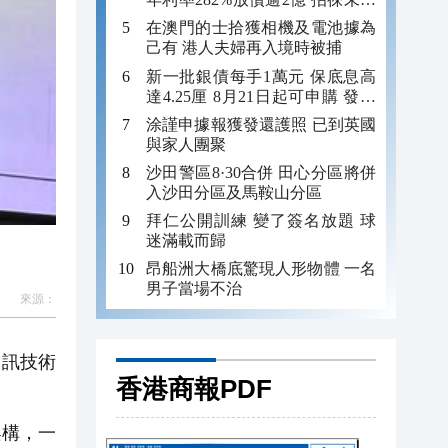
年追數
在澳門的士拾獲相機及電池據為
己有 港人夫婦再入境時被捕
新一批銀債每手1萬元 保底息高
達4.25厘 8月21日起可申購 發行
金額最多550億
涂謹申據報獲發還護照 已到英國
與家人團聚
沙田警區8·30合併 田心分區將併
入沙田分區及馬鞍山分區
拜仁公開訓練 變了簽名放題 球
迷滿載而歸
昂船洲大橋底驚現人形物體 一名
男子當場不治
來源：
資訊技術
香港商報PDF
架構，一