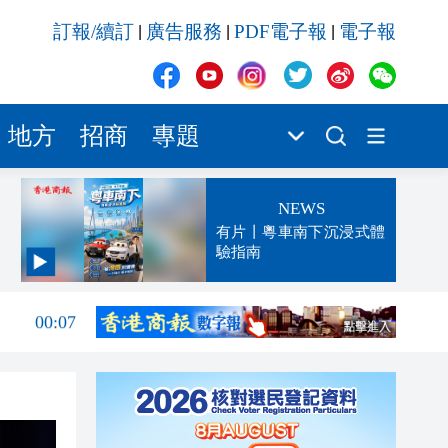
訂報/續訂
廣告服務
PDF電子報
電子報
|
|
|
地方
招商
專題
NEWS
有片丨粵車南下沉浸式體
驗指南
00:13
00:07
23:52
23:32
23:27