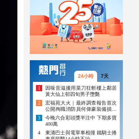
23:13
23:06
23:05
24小時
7天
因噪音滋擾用菜刀狂斬樓上鄰居
黃大仙上邨四旬男子墮斃
宏福苑大火｜最終調查報告首次
公開殉職消防員何偉豪裝備損毀
照片
今晚六合彩頭獎半注中 下期多寶
400萬
東涌巴士與電單車相撞 鐵騎士捲
車底留醫14小時不治