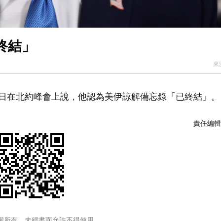
終結」
來
日在北約峰會上說，他認為美伊諒解備忘錄「已終結」。
責任編輯
權所有，未經書面允許不得使用。