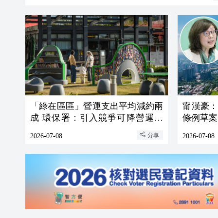
「綠在區區」營運支出平均減約兩
甯漢豪
成 環保署：引入競爭可降營運成
條例草案
本
分享
2026-07-08
2026-07-08