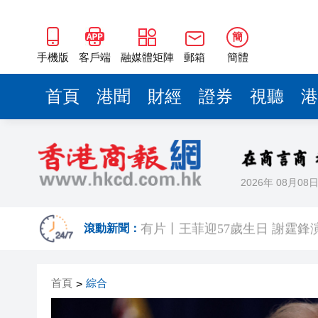
簡
手機版
客戶端
融媒體矩陣
郵箱
簡體
首頁
港聞
財經
證券
視聽
港
2026年 08月08
有片丨《功夫女足》香港首映禮
有片丨王菲迎57歲生日 謝霆鋒
滾動新聞：
港區省級政協聯誼會組織「慶祝
首頁
綜合
>
日本前首相撰文批高市早苗 指
有片丨星爺媽咪現身《功夫女足