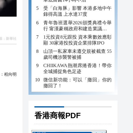
受「白海豚」影響 本港多地中午
錄得高溫 上水達37度
青年魯班選舉2026頒獎典禮今舉
行 甯漢豪稱政府和建造業議會做
好培訓工作
1元投資8元跟投 資本乘數效應彰
源：
新華社
顯 30家港投投資企業排隊IPO
山頂一私家車未遵交規被截查 55
歲司機涉襲警被捕
CHIIKAWA熱潮席捲香港！帶你
全城捕捉角色足迹
：
程向明
微信新功能：可以「撤回」你的
撤回了！
香港商報PDF