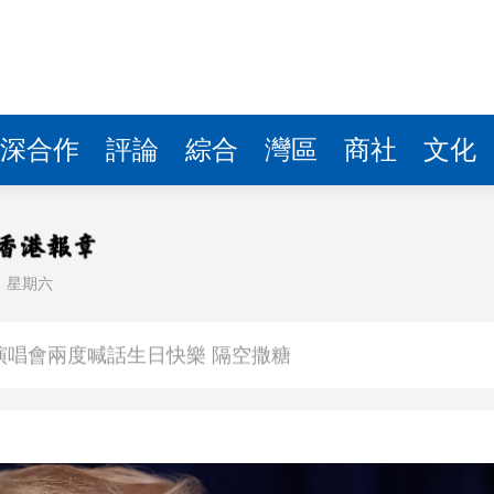
深合作
評論
綜合
灣區
商社
文化
日
星期六
 星爺眾主演驚喜現身 氣氛熱烈
演唱會兩度喊話生日快樂 隔空撒糖
中國共產黨成立105周年名家作品展」觀展活動
其對中日關係處理不當
》謝票場 親切揮手力挺兒子