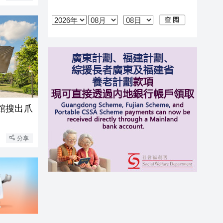
館搜出爪
分享