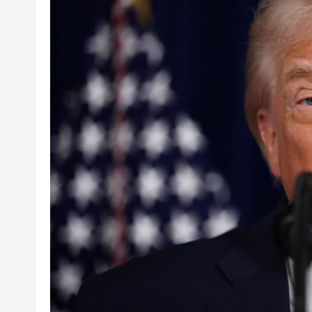
有片丨迪麗熱巴驚喜現身香港 高
超萬名「嘗鮮客」赴河源萬綠湖
央媒省媒灣區媒體採風團走進