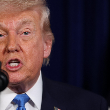
馬尾配白T 美麗明豔
，在湖光山色間大飽「口福+眼福」
河源