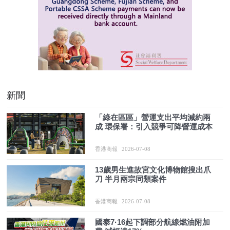
新聞
「綠在區區」營運支出平均減約兩
成 環保署：引入競爭可降營運成本
香港商報
2026-07-08
13歲男生進故宮文化博物館搜出爪
刀 半月兩宗同類案件
香港商報
2026-07-08
國泰7·16起下調部分航線燃油附加