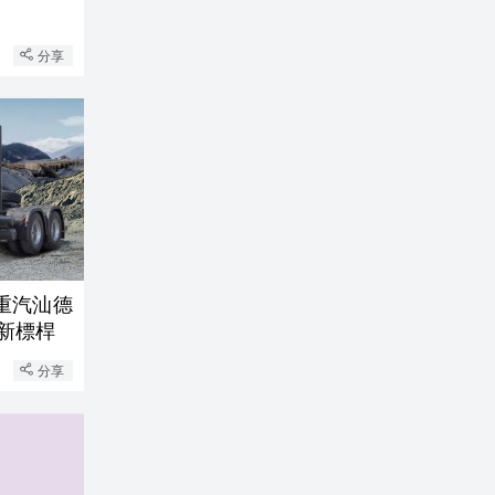
分享
重汽汕德
新標桿
分享