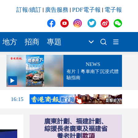
訂報/續訂
廣告服務
PDF電子報
電子報
|
|
|
地方
招商
專題
NEWS
有片丨粵車南下沉浸式體
驗指南
16:31
16:15
16:12
16:00
15:56