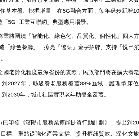
住基本盤、挖掘增量；在5G融合方面，每年穩步新增1
造「5G+工業互聯網」典型應用場景。
業將圍繞「智能化、綠色化、品質化、個性化」四大方
打造「綠色餐廳」、擦亮「遼菜」金字招牌、支持「悅己
」。
國老齡化程度最深省份的實際，民政部門將在擴大養老
到2027年，縣級養老服務覆蓋88%區域，護理型床
；到2030年，城市社區實現老年助餐全覆蓋。
已印發《瀋陽市服務業擴能提質行動計劃》，提出到20
發展目標。重點從強化產業支撐、提升樞紐質效、深化文