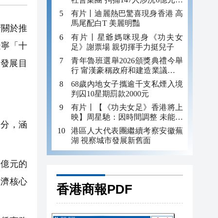
錢
有片丨迪麗熱巴驚喜現身香港 高
馬尾配白T 美麗明豔
府關於推
有片丨星爺媽咪現身《功夫女
遼寧「十
足》謝票場 親切揮手力挺兒子
青年魯班選舉2026頒獎典禮今舉
期發展目
行 甯漢豪稱政府和建造業議會做
好培訓工作
68歲內地女子攜逾千支私煙入境
判囚10星期罰款2000元
有片丨【《功夫女足》香港將上
映】周星馳：因時間調整 未能製
分，涵
作粵語版 對此深表遺憾
港區人大代表團繼續考察安徽蕪
湖 視察城市發展新舊面
超億元的
經濟核心
香港商報PDF