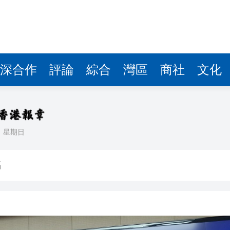
深合作
評論
綜合
灣區
商社
文化
日
星期日
火 4人送院
高
7億美元 現金儲備降至3655億美元
香港營商優勢
代表團安徽考察 黃錦良：皖港優勢互補 推動科創合作