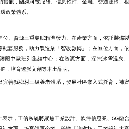
項措施，圍繞科技服務、信息軟件、金融、交通運輸、
閉環政策體系。
位、資源三重稟賦精準發力。在產業方面，依託裝備製
等配套服務，助力製造業「智改數轉」；在區位方面，
瀋陽中歐班列集結中心；在資源方面，深挖冰雪溫泉、
IP，培育遼派文創等本土品牌。
完善縣鄉村三級養老體系，發展社區嵌入式托育，補齊
表示，工信系統將聚焦工業設計、軟件信息業、5G融
設計方面，培育領軍企業，舉辦「強省杯」工業設計大