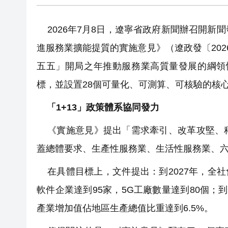
2026年7月8日，遼寧省政府新聞辦召開新
進服務業擴能提質的實施意見》（遼政發〔20
五五」開局之年推動服務業高質量發展的綱領性
標，並設置28個可量化、可測算、可核驗的核
「1+13」政策體系協同發力
《實施意見》提出「需求牽引、改革攻堅、科
蓋總體要求、生產性服務業、生活性服務業、
在具體目標上，文件提出：到2027年，全社
軟件企業達到95家，5G工廠數量達到80個；到
產業增加值佔地區生產總值比重達到6.5%。