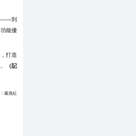
標——到
」功能優
，打造
撐。
（記
：
嚴燕紅