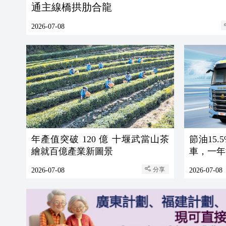
通主線橋拱肋合龍
2026-07-08
年產值突破 120 億 十堰武當山茶
節油15
繪就百億產業新圖景
車，一年
分享
2026-07-08
2026-07-08