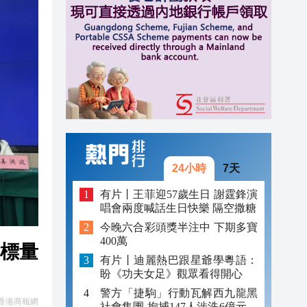
15:53
15:35
15:34
24小時
7天
有片丨王菲迎57歲生日 謝霆鋒演
唱會兩度喊話生日快樂 隔空撒糖
今晚六合彩頭獎半注中 下期多寶
400萬
指標量
有片丨迪麗熱巴跟星爺學粵語：
盼《功夫女足》觀眾看得開心
警方「捷駒」行動瓦解西九龍黑
香港商報網
社會集團 拘捕147人涉洗6億元黑