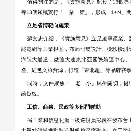
值得關注的是，《實施意見》配套了13個專
等13個領域實行「一業一策」，形成「1+N」
立足省情靶向施策
蘇文忠介紹，《實施意見》立足遼寧產業、區
能電網等工業根基，布局研發設計、檢驗檢測
海陸大通道，做強大連東北亞國際航運中心、
產、紅色文旅資源，打造「東北超」等品牌賽事
同時，文件聚焦「一老一小」民生關切，提出
給短板。
工信、商務、民政等多部門聯動
省工業和信息化廳一級巡視員彭義在發布會上
大重點領域推動製造與服務深度融合。在工業