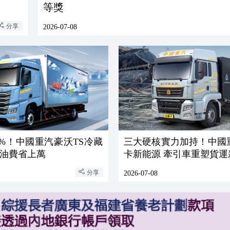
等獎
分享
2026-07-08
.5%！中國重汽豪沃TS冷藏
三大硬核實力加持！中國
油費省上萬
卡新能源 牽引車重塑貨運
分享
2026-07-08