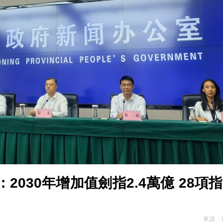
 AI賦新巾幗力量 打造數智女性成長新平台
接受收購 65.7%已簽買賣合約
030年增加值劍指2.4萬億 28項
來源：