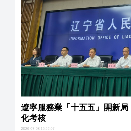
香港巾幗學院成功舉辦高端論壇
【計出新角度】銀髮的利息
地區諮詢會丨李家超︰近92%業主
遼寧服務業「十五五」開新局：2
化考核
2026-07-08 15:52:07