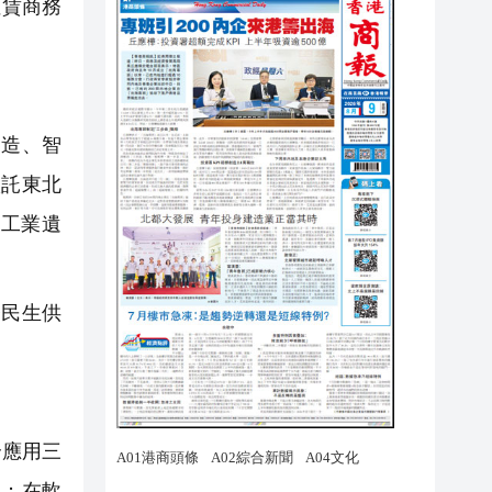
租賃商務
造、智
依託東北
工業遺
民生供
合應用三
賽；在軟