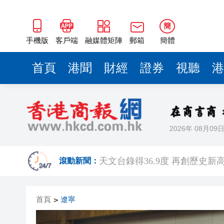
簡
手機版
客戶端
融媒體矩陣
郵箱
簡體
首頁
港聞
財經
證券
視聽
港
2026年 08月09
太古城海景花園一單位冷氣機起
天文台錄得36.9度 再創歷史新
滾動新聞：
巴郡：第二季淨利翻倍至256.6
首頁
遼寧
>
丘應樺10日率團訪吉隆坡 推廣
港區人大