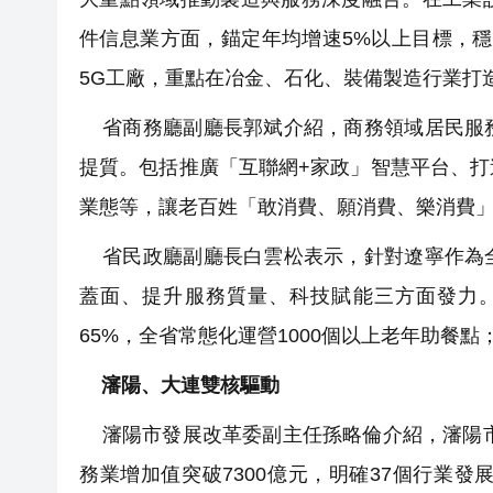
件信息業方面，錨定年均增速5%以上目標，穩
5G工廠，重點在冶金、石化、裝備製造行業打
省商務廳副廳長郭斌介紹，商務領域居民服務
提質。包括推廣「互聯網+家政」智慧平台、
業態等，讓老百姓「敢消費、願消費、樂消費
省民政廳副廳長白雲松表示，針對遼寧作為全
蓋面、提升服務質量、科技賦能三方面發力。
65%，全省常態化運營1000個以上老年助餐點
瀋陽、大連雙核驅動
瀋陽市發展改革委副主任孫略倫介紹，瀋陽市
務業增加值突破7300億元，明確37個行業