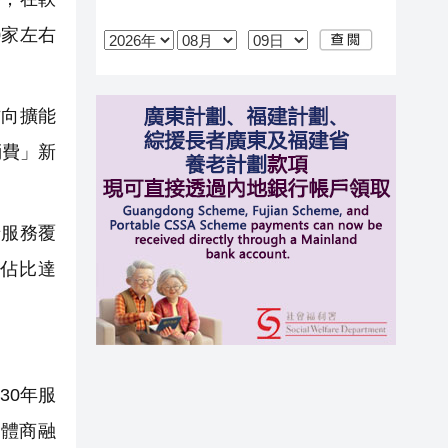
0家左右
向擴能
消費」新
服務覆
位佔比達
30年服
旅體商融