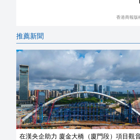
香港商報版
推薦新聞
在漢央企助力 廈金大橋（廈門段）項目觀