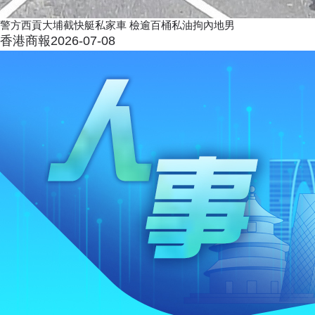
警方西貢大埔截快艇私家車 檢逾百桶私油拘內地男
香港商報
2026-07-08