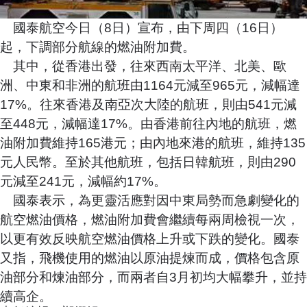
國泰航空今日（8日）宣布，由下周四（16日）
起，下調部分航線的燃油附加費。
其中，從香港出發，往來西南太平洋、北美、歐
洲、中東和非洲的航班由1164元減至965元，減幅達
17%。往來香港及南亞次大陸的航班，則由541元減
至448元，減幅達17%。由香港前往內地的航班，燃
油附加費維持165港元；由內地來港的航班，維持135
元人民幣。至於其他航班，包括日韓航班，
則
由290
元減至241元，減幅約17%。
國泰表示，為更靈活應對因中東局勢而急劇變化的
航空燃油價格，燃油附加費會繼續每兩周檢視一次，
以更有效反映航空燃油價格上升或下跌的變化。
國泰
又指，飛機使用的燃油以原油提煉而成，價格包含原
油部分和煉油部分，而兩者自3月初均大幅攀升，並持
續高企。