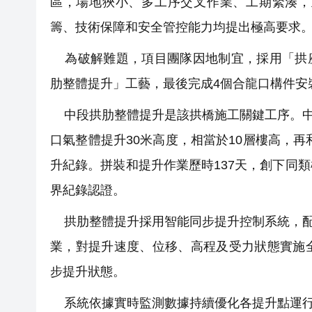
區，場地狹小、多工序交叉作業、工期緊湊，
籌、技術保障和安全管控能力均提出極高要求
為破解難題，項目團隊因地制宜，採用「拱座
肋整體提升」工藝，最後完成4個合龍口構件安
中段拱肋整體提升是該拱橋施工關鍵工序。中段
口氣整體提升30米高度，相當於10層樓高，再
升紀錄。拼裝和提升作業歷時137天，創下同
界紀錄認證。
拱肋整體提升採用智能同步提升控制系統，配置
業，對提升速度、位移、高程及受力狀態實施
步提升狀態。
系統依據實時監測數據持續優化各提升點運行參