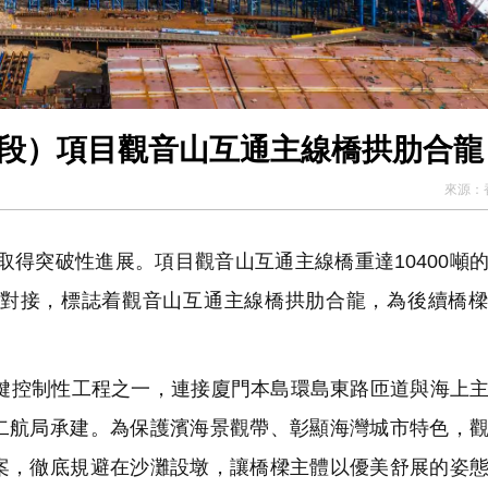
門段）項目觀音山互通主線橋拱肋合龍
來源：
得突破性進展。項目觀音山互通主線橋重達10400噸
準對接，標誌着觀音山互通主線橋拱肋合龍，為後續橋
控制性工程之一，連接廈門本島環島東路匝道與海上主
二航局承建。為保護濱海景觀帶、彰顯海灣城市特色，
案，徹底規避在沙灘設墩，讓橋樑主體以優美舒展的姿