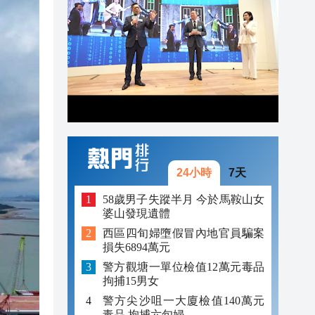
21:41
21:30
21:29
21:01
24小時
7天
58歲男子失蹤半月 今於馬鞍山女
婆山發現遺體
西區四旬婦墮假冒內地官員騙案
損失6894萬元
警方觀塘一單位檢值12萬元毒品
拘捕15男女
警方尖沙咀一大廈檢值140萬元
毒品 拘捕六旬婦