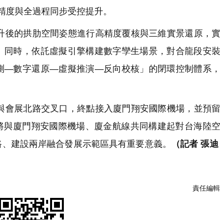
精度與全過程同步受控提升。
後的拱肋空間姿態進行高精度覆核與三維實景還原，實
。同時，依託虛擬引擎構建數字孿生場景，對合龍段安
測—數字還原—虛擬推演—反向校核」的閉環控制體系
會展北路交叉口，終點接入廈門翔安國際機場，並預留
，將與廈門翔安國際機場、廈金航線共同構建起對台海陸
路、建設兩岸融合發展示範區具有重要意義。
（記者 張迪
責任編輯