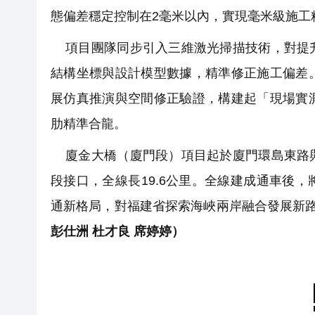
態偏差穩定控制在2毫米以內，實現毫米級施工
項目團隊同步引入三維激光掃描技術，對提升
結構坐標與設計模型數據，精準修正施工偏差
展仿真推演與空間修正驗證，構建起「現場實
肋精準合龍。
廈金大橋（廈門段）項目起於廈門環島東路與
段接口，全線長19.6公里。全線建成通車後
通新格局，對福建省探索海峽兩岸融合發展新
彭仕洲 杜才良 席婷婷）