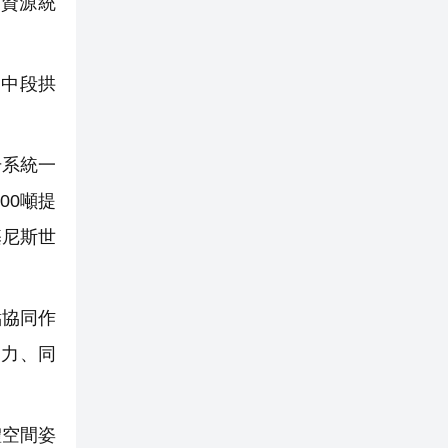
資源統
+中段拱
升系統一
00噸提
基尼斯世
點協同作
受力、同
體空間姿