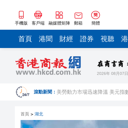
簡
手機版
客戶端
融媒體矩陣
郵箱
簡體
首頁
港聞
財經
證券
視聽
港
2026年 08月07
相約深圳，見證
滾動新聞：
美勞動力市場迅速降溫 美元指
路易斯迪亞斯轟世界波 拜仁2:
首頁
湖北
>
有片丨宇樹科技IPO路演現場 