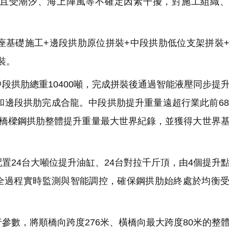
且受潮汐、海上陣風等不確定因素干擾，對施工組織、
。
基礎施工+邊段拱肋原位拼裝+中段拱肋低位支架拼裝
裝。
拱肋總重10400噸，完成拼裝後通過智能液壓同步提
和邊段拱肋完成合龍。中段拱肋提升重量遠超行業此前68
類橋樑鋼拱肋整體提升重量最大世界紀錄，並獲得大世界
24台大噸位提升油缸、24台對拉千斤頂，由4個提升
全過程實時監測與智能調控，確保鋼拱肋始終處於均衡
數，將順橋向跨度276米、橫橋向最大跨度80米的整