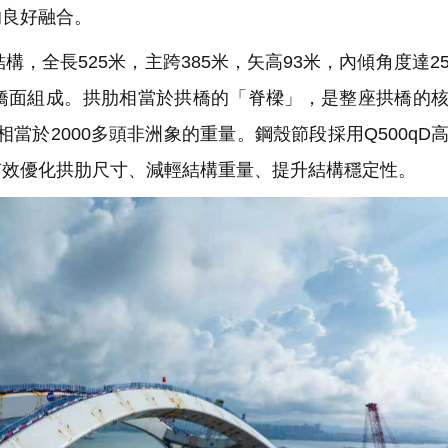
的良好融合。
全長525米，主跨385米，矢高93米，內傾角度達2
橋面組成。拱肋相當於拱橋的「脊樑」，是整座拱橋的
，相當於2000多頭非洲象的重量。鋼殼節段採用Q500qD
有效優化拱肋尺寸、減輕結構重量、提升結構穩定性。