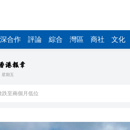
深合作
評論
綜合
灣區
商社
文化
日
星期五
奇蹟 「熱帶雨林」文藝生態展現國際傳播力量
數跌至兩個月低位
1挫維拉
CEO王興興發聲：讓人工智能為社會服務