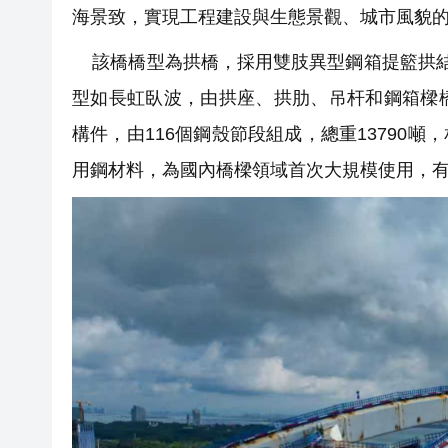
海景致，實現工程建設與生態景觀、城市風貌
該橋橋型為拱橋，採用雙肢異型鋼箱提籃拱結構，
型如長虹臥波，由拱座、拱肋、吊杆和鋼箱樑
構件，由116個鋼殼節段組成，總重13790噸
用鋼材料，為國內橋樑領域首次大規模使用，