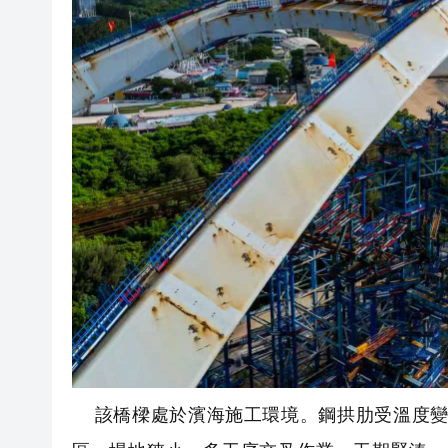
該橋樑處於濱海施工環境。鋼拱肋受溫度變