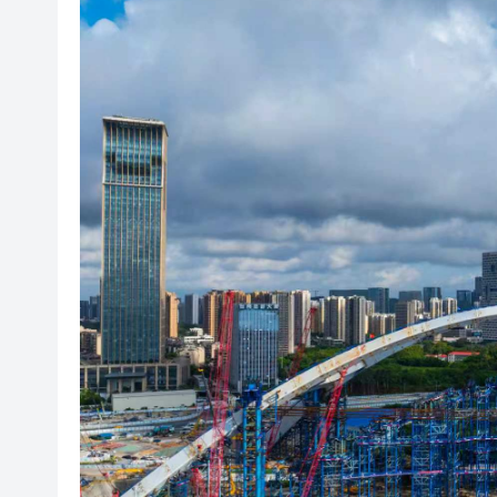
美7月非農職位突轉跌2.3萬 
超多優惠產品集中上線！2026
共
有片丨港產AI餐飲服務系統 機