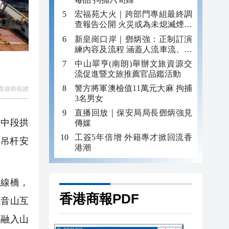
宏福苑大火｜跨部門專組最終調
查報告公開 火災或為未熄滅煙頭
引發
新皇崗口岸｜鄧炳強：正制訂演
練內容及流程 涵蓋人流車流、緊
急應變等
中山翠亨(南朗)舉辦文旅資源交
流促進暨文旅推薦官品鑑活動
警方將軍澳檢值11萬元大麻 拘捕
香港商報網
3名男女
直播回放｜保安局局長鄧炳強見
的中段拱
傳媒
工簽5年倍增 外籍專才掀回流香
樑吊杆安
港潮
線橋，
香港商報PDF
觀音山互
態融入山