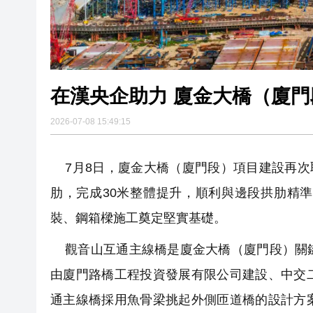
在漢央企助力 廈金大橋（廈
2026-07-08 15:49:15
7月8日，廈金大橋（廈門段）項目建設再次取
肋，完成30米整體提升，順利與邊段拱肋精
裝、鋼箱樑施工奠定堅實基礎。
觀音山互通主線橋是廈金大橋（廈門段）關鍵
由廈門路橋工程投資發展有限公司建設、中交
通主線橋採用魚骨梁挑起外側匝道橋的設計方