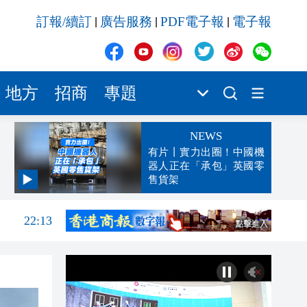
訂報/續訂
廣告服務
PDF電子報
電子報
|
|
|
地方
招商
專題
NEWS
有片丨實力出圈！中國機
器人正在「承包」英國零
售貨架
22:22
22:13
22:05
21:57