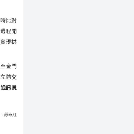
時比對
裝過程開
，實現拱
至金門
空立體交
 通訊員
：
嚴燕紅