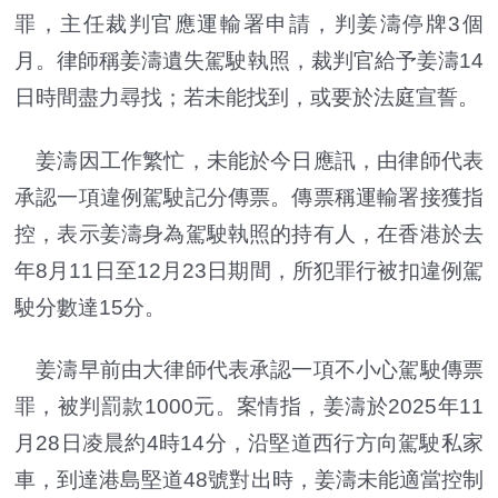
罪，主任裁判官應運輸署申請，判姜濤停牌3個
月。律師稱姜濤遺失駕駛執照，裁判官給予姜濤14
日時間盡力尋找；若未能找到，或要於法庭宣誓。
姜濤因工作繁忙，未能於今日應訊，由律師代表
承認一項違例駕駛記分傳票。傳票稱運輸署接獲指
控，表示姜濤身為駕駛執照的持有人，在香港於去
年8月11日至12月23日期間，所犯罪行被扣違例駕
駛分數達15分。
姜濤早前由大律師代表承認一項不小心駕駛傳票
罪，被判罰款1000元。案情指，姜濤於2025年11
月28日凌晨約4時14分，沿堅道西行方向駕駛私家
車，到達港島堅道48號對出時，姜濤未能適當控制