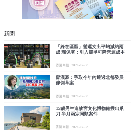
新聞
「綠在區區」營運支出平均減約兩
成 環保署：引入競爭可降營運成本
香港商報
2026-07-08
甯漢豪：爭取今年內通過北都發展
條例草案
香港商報
2026-07-08
13歲男生進故宮文化博物館搜出爪
刀 半月兩宗同類案件
香港商報
2026-07-08