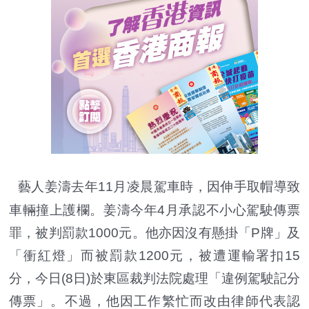
藝人姜濤去年11月凌晨駕車時，因伸手取帽導致
車輛撞上護欄。姜濤今年4月承認不小心駕駛傳票
罪，被判罰款1000元。他亦因沒有懸掛「P牌」及
「衝紅燈」而被罰款1200元，被遭運輸署扣15
分，今日(8日)於東區裁判法院處理「違例駕駛記分
傳票」。不過，他因工作繁忙而改由律師代表認