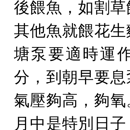
後餵魚，如割草
其他魚就餵花生
塘泵要適時運
分，到朝早要息
氣壓夠高，夠氧
月中是特別日子