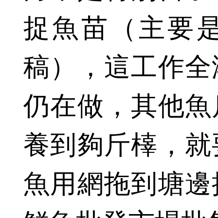
捉魚苗（主要
稿），這工作全
仍在做，其他魚
養到夠斤橭，就
魚用網拖到塘邊