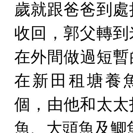
歲就跟爸爸到處
收回，郭父轉到
在外間做過短暫的
在新田租塘養
個，由他和太太
魚、大頭魚及鯽