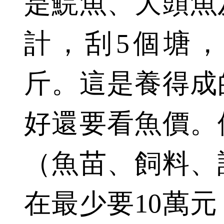
是鯇魚、大頭魚
計，刮5個塘，
斤。這是養得成
好還要看魚價。
（魚苗、飼料、
在最少要10萬