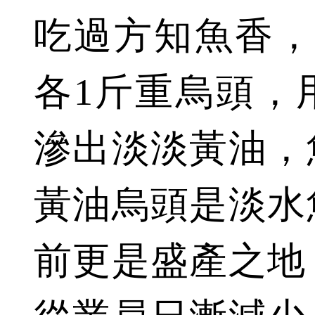
吃過方知魚香，
各1斤重烏頭，
滲出淡淡黃油，
黃油烏頭是淡水
前更是盛產之地