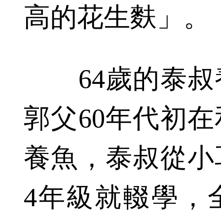
高的花生麩」。
64歲的泰叔
郭父60年代初
養魚，泰叔從小
4年級就輟學，