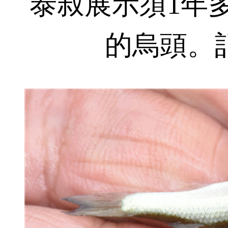
泰叔展示須1年
的烏頭。記