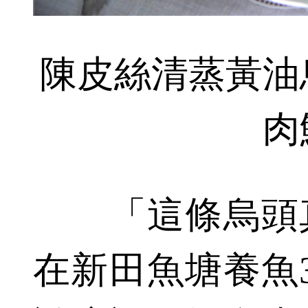
陳皮絲清蒸黃油
肉
「這條烏頭真
在新田魚塘養魚