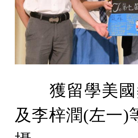
獲留學美國獎
及李梓潤(左一)