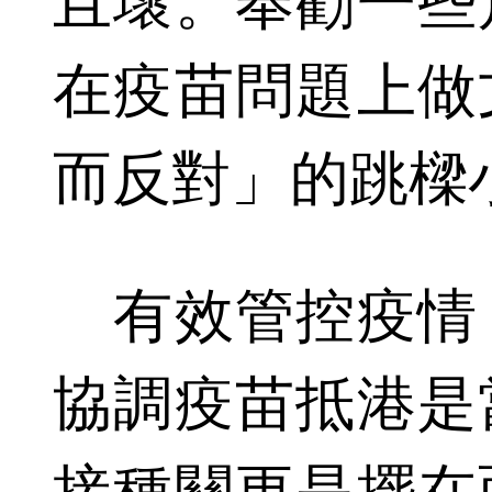
且壞。奉勸一些
在疫苗問題上做
而反對」的跳樑
有效管控疫情
協調疫苗抵港是