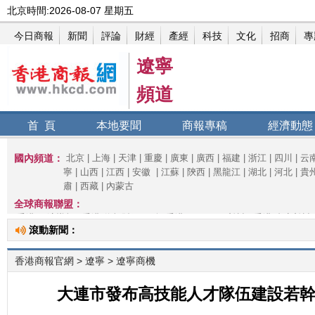
遼寧
頻道
首 頁
本地要聞
商報專稿
經濟動態
滾動新聞：
香港商報官網
>
遼寧
> 遼寧商機
大連市發布高技能人才隊伍建設若