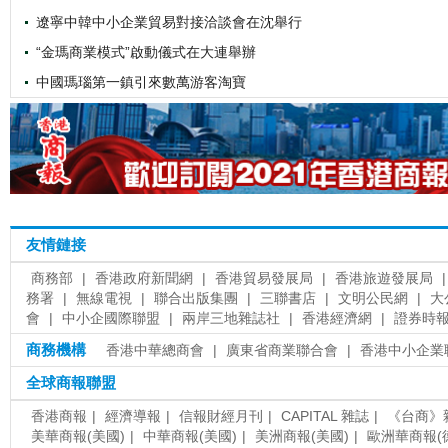
遼寧中韓中小企業貿易對接洽談會在沈舉行
“金瑪商業模式”啟動儀式在大連舉辦
中國瑪瑙第一鎮引來數萬游客淘寶