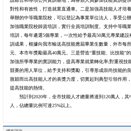
設綜合和專項公共實訓基地，為各類人員參加技能實訓提
對性和有效性，打造就業直通車。二是加強高技能人才培
舉辦的中等職業院校，可以登記為事業單位法人，享受公
加強職業院校師資培訓，實行全員培訓制度。支持中等職
培訓，每年遴選5個專業，一次性給予最高50萬元專業建
訓成果，根據向我市輸送高技能應屆畢業生數量，外市每所
元、本市年獎勵最高40萬元。三是營造“重技能、比技能”
加強所學專業的實訓能力，提高專業就業轉化率;對重視技
競賽的用人單位，給予支持和獎勵，引導形成崇尚技能的良
脫穎而出高技能人才的表獎力度，切實起到典型引領作用
提高技能的熱情。
預計到2020年，全市技能人才總量將達到120萬人，其
人，佔總量比例可達25%以上。