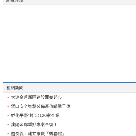
網友評論
相關新聞
大連金普新區建設開始起步
營口安全智慧裝備產值瞄準千億
孵化平臺“孵”出120家企業
瀋陽金廊重點專案全復工
趙長義：建立推廣「醫聯體」