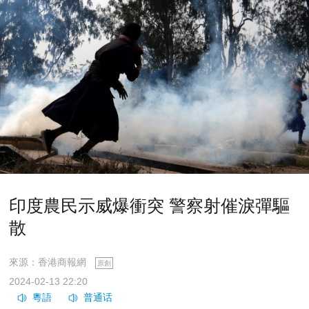
印度農民示威爆衝突 警察射催淚彈驅
散
來源：香港商報網
原創
2024-02-13 22:20