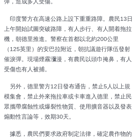
彈，造成多人受傷。
印度警方在高速公路上設下重重路障。農民13日
上午開始試圖突破路障，有人步行、有人開着拖拉
機，朝德里推進。警察在首都以北約200公里
（125英里）的安巴拉附近，朝抗議遊行隊伍發射
催淚彈。現場煙霧瀰漫，有農民以頭巾掩鼻，有人
受傷也有人被捕。
另外，德里警方12日發布通告，禁止5人以上規
模集會，禁止外來拖拉車或卡車進入德里，禁止民
眾攜帶腐蝕性或爆裂性物質、使用擴音器以及發表
煽動性言論等，效期30天。
據悉，農民們要求政府制定法律，確定農作物的