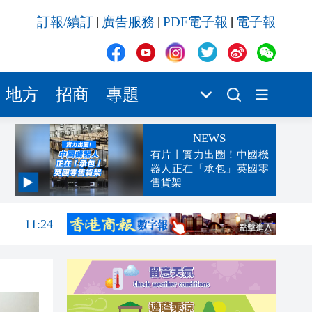
訂報/續訂
廣告服務
PDF電子報
電子報
|
|
|
地方
招商
專題
NEWS
有片丨實力出圈！中國機
器人正在「承包」英國零
售貨架
11:28
11:24
11:19
11:11