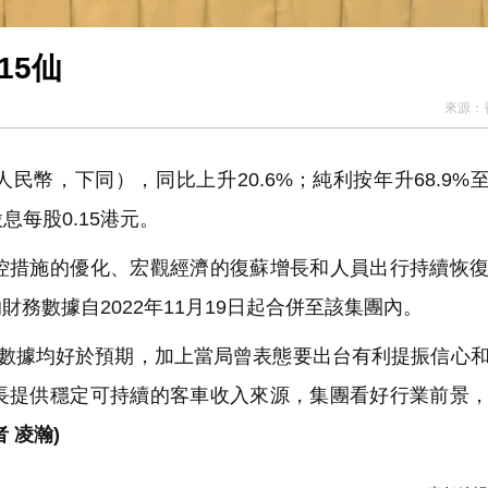
去年多賺69% 息15仙
來源：
人民幣，下同），同比上升20.6%；純利按年升68.9%至7
息每股0.15港元。
措施的優化、宏觀經濟的復蘇增長和人員出行持續恢復
務數據自2022年11月19日起合併至該集團內。
數據均好於預期，加上當局曾表態要出台有利提振信心
長提供穩定可持續的客車收入來源，集團看好行業前景
 凌瀚)