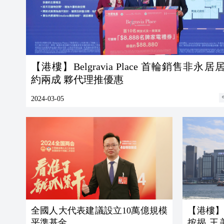
【港樓】Belgravia Place 首輪銷售非永
約兩成 夥代理推優惠
2024-03-05
全國人大代表建議設立10萬億規模
【港樓
平準基金
按揭 王美鳳︰銀行需重新評估潛