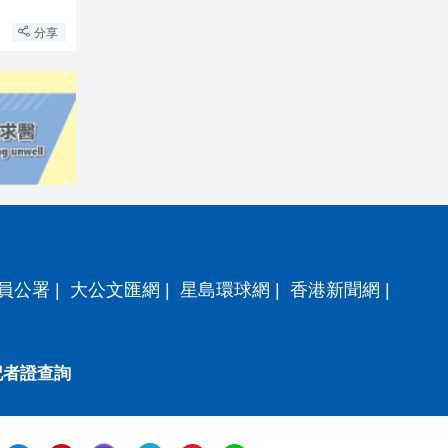
分享
員公署
|
大公文匯網
|
星島環球網
|
香港新聞網
|
記者證查詢