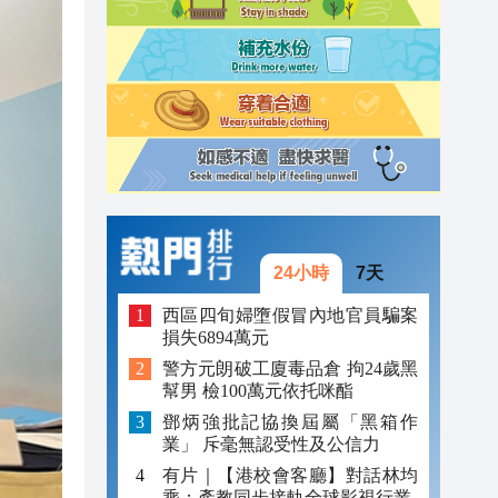
11:10
11:03
10:53
10:44
24小時
7天
西區四旬婦墮假冒內地官員騙案
損失6894萬元
警方元朗破工廈毒品倉 拘24歲黑
幫男 檢100萬元依托咪酯
鄧炳強批記協換屆屬「黑箱作
業」 斥毫無認受性及公信力
有片｜【港校會客廳】對話林均
乘：產教同步接軌全球影視行業