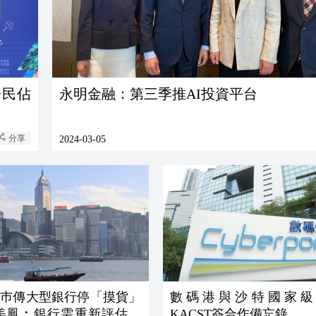
居居民佔
永明金融：第三季推AI投資平台
分享
2024-03-05
】巿傳大型銀行停「摸貨」
數碼港與沙特國家級
KACST簽合作備忘錄