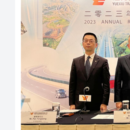
微信新功能：可以「撤回」你
橫琴粵澳深度合作區消防救援
「來深飛」不只是路過！深圳
李根興3936萬沽北角公主大廈