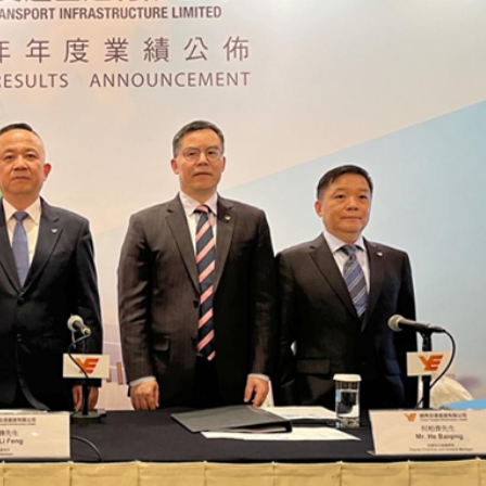
的撤回了！
支隊正式掛牌成立
機場「國際中轉旅客免費城市遊」上線
舖