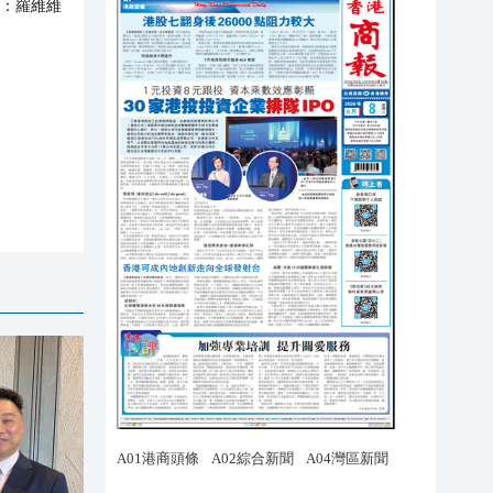
：
羅維維