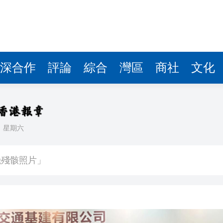
深合作
評論
綜合
灣區
商社
文化
日
星期六
 總花費3.21萬億元
機殘骸照片」
 鞏固之後能否U型反彈？
博 拘捕3名本地男