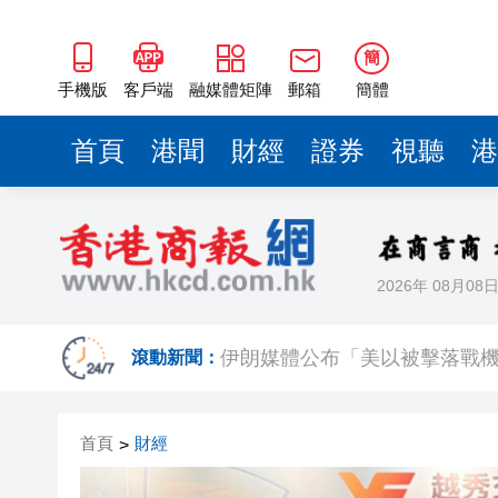
簡
手機版
客戶端
融媒體矩陣
郵箱
簡體
首頁
港聞
財經
證券
視聽
港
2026年 08月08
上半年國內居民出遊人次34.63億
滾動新聞：
伊朗媒體公布「美以被擊落戰
【名家指點】資金狂掃商業地產
首頁
財經
>
警方青衣長發邨打擊非法街頭賭