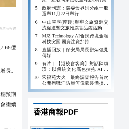
政府刊憲：選委會界別分組一般
選舉11月22日舉行
中山翠亨(南朗)舉辦文旅資源交
流促進暨文旅推薦官品鑑活動
香港商報網
MJZ Technology AI合規跨境金融
科技突圍 國資注資加持
.65億
直播回放｜保安局局長鄧炳強見
傳媒
有片｜【港校會客廳】對話陳頌
瑛：以傳統文化底色擁抱 AI 藝
增長。
術新發展
宏福苑大火｜最終調查報告首次
公開殉職消防員何偉豪裝備損毀
照片
和穩預期
，會繼續
香港商報PDF