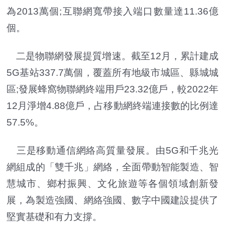
為2013萬個;互聯網寬帶接入端口數量達11.36億
個。
二是物聯網發展提質增速。截至12月，累計建成
5G基站337.7萬個，覆蓋所有地級市城區、縣城城
區;發展蜂窩物聯網終端用戶23.32億戶，較2022年
12月淨增4.88億戶，占移動網終端連接數的比例達
57.5%。
三是移動通信網絡高質量發展。由5G和千兆光
網組成的「雙千兆」網絡，全面帶動智能製造、智
慧城市、鄉村振興、文化旅遊等各個領域創新發
展，為製造強國、網絡強國、數字中國建設提供了
堅實基礎和有力支撐。