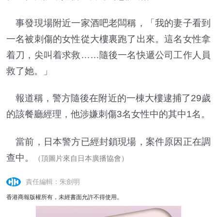
事發現場附近一家酒吧老闆稱，「我的妻子看到
一名被刺傷的女性從大樓裏跑了出來。這名女性拿
着刀，尖叫着求救……隨後一名快遞公司工作人員
救了她。」
報道稱，警方隨後在附近的一棟大樓逮捕了29歲
的該餐廳經理，他涉嫌刺傷3名女性中的其中1名。
當前，日本警方已經封鎖現場，案件原因正在調
查中。
（頂圖片來自日本廣播協會）
責任編輯：朱劍明
香港商報版權所有，未經書面允許不得使用。