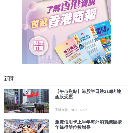
新聞
【午市焦點】港股半日跌318點 地
產股受壓
香港商報
2024-09-02
滙豐信用卡上半年海外消費總額按
年錄得雙位數增長