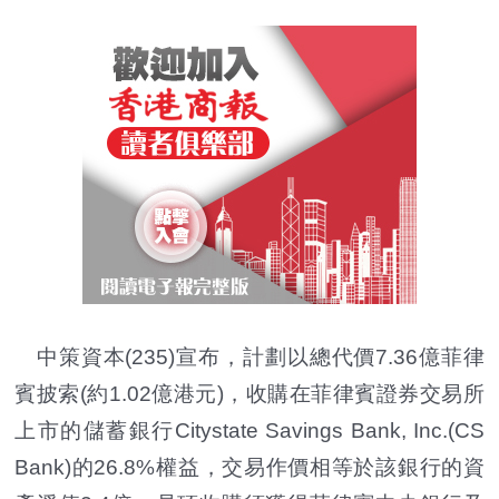
中策資本(235)宣布，計劃以總代價7.36億菲律
賓披索(約1.02億港元)，收購在菲律賓證券交易所
上市的儲蓄銀行Citystate Savings Bank, Inc.(CS
Bank)的26.8%權益，交易作價相等於該銀行的資