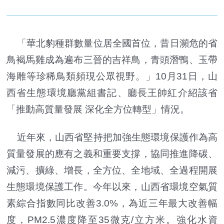
「華北豹種群數量位居全國首位，昔日瀕危的省
鳥褐馬雞成為遍布三晉的吉祥鳥，青頭潛鴨、玉帶
海雕等珍稀鳥類頻現公眾視野。」10月31日，山
西省生態環境廳黨組書記、廳長王帥紅介紹該省
「推動高質量發展 深化全方位轉型」情況。
近年來，山西省堅持把加強生態環境保護作為高
質量發展的應有之義和重要支撐，協同推進降碳、
減污、擴綠、增長，全方位、全地域、全過程開展
生態環境保護工作。今年以來，山西省環境空氣質
素綜合指數同比改善3.0%，為近三年最大改善幅
度，PM2.5濃度降至35微克/立方米。強化水資