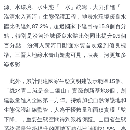
源、水環境、水生態「三水」統籌，大力推進「一
泓清水入黃河」生態保護工程，地表水環境優良水
體比例達到87.2%，超過國家下達目標15.9個百分
點，特別是汾河流域優良水體比例同比提升9.5個
百分點，汾河入黃河口斷面水質首次達到優良標
準。三晉大地綠水青山隨處可見，表裏山河更加多
姿多彩。
此外，累計創建國家生態文明建設示範區15個、
「綠水青山就是金山銀山」實踐創新基地8個，創
建數量進入全國第一方陣。持續加強自然保護地和
生態保護紅線監管，人為干擾數量和面積實現「雙
下降」，重要生態空間得到嚴格保護。山西省生態
系統質量等級提升的區域面積佔比達到21.5%，高