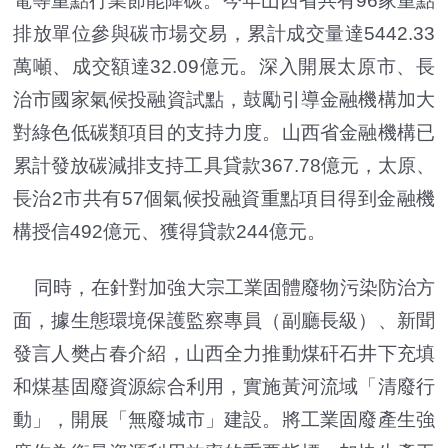
電等重點行業節能降碳。今年山西省共有96家重點
排放單位參與碳市場交易，累計成交量達5442.33
萬噸、成交額達32.09億元。深入開展太原市、長
治市國家氣候投融資試點，鼓勵引導金融機構加大
對綠色低碳類項目的支持力度。山西省金融機構已
累計發放碳減排支持工具貸款367.78億元，太原、
長治2市共有57個氣候投融資重點項目得到金融機
構授信492億元、獲得貸款244億元。
同時，在針對加強大宗工業固體廢物污染防治方
面，據生態環境保護監察專員（副廳長級）、新聞
發言人樊占春介紹，山西全力推動煤矸石井下充填
和煤基固廢資源綜合利用，實施黃河流域「清廢行
動」，開展「無廢城市」建設。將工業固廢產生強