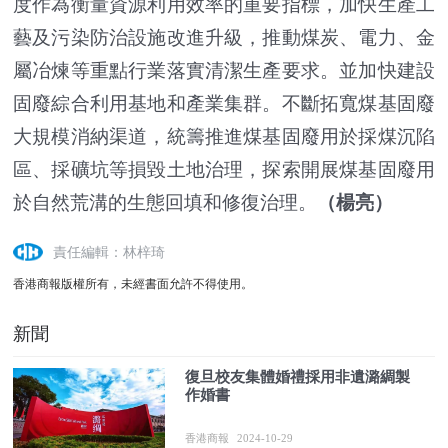
度作為衡量資源利用效率的重要指標，加快生產工
藝及污染防治設施改進升級，推動煤炭、電力、金
屬冶煉等重點行業落實清潔生產要求。並加快建設
固廢綜合利用基地和產業集群。不斷拓寬煤基固廢
大規模消納渠道，統籌推進煤基固廢用於採煤沉陷
區、採礦坑等損毀土地治理，探索開展煤基固廢用
於自然荒溝的生態回填和修復治理。
（楊亮）
責任編輯：林梓琦
香港商報版權所有，未經書面允許不得使用。
新聞
復旦校友集體婚禮採用非遺潞綢製
作婚書
香港商報
2024-10-29