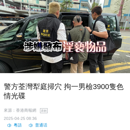
警方荃灣犁庭掃穴 拘一男檢3900隻色
情光碟
來源：香港商報網
原創
2025-04-25 08:36