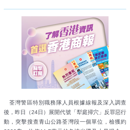
荃灣警區特別職務隊人員根據線報及深入調查
後，昨日（24日）展開代號「犁庭掃穴」反罪惡行
動，突擊搜查青山公路荃灣段一個單位，檢獲約