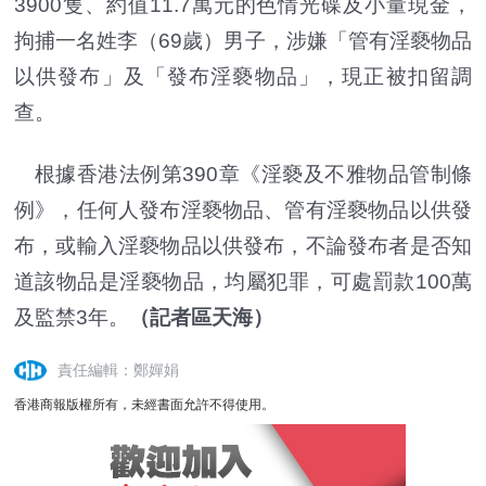
3900隻、約值11.7萬元的色情光碟及小量現金，
拘捕一名姓李（69歲）男子，涉嫌「管有淫褻物品
以供發布」及「發布淫褻物品」，現正被扣留調
查。
根據香港法例第390章《淫褻及不雅物品管制條
例》，任何人發布淫褻物品、管有淫褻物品以供發
布，或輸入淫褻物品以供發布，不論發布者是否知
道該物品是淫褻物品，均屬犯罪，可處罰款100萬
及監禁3年。
（記者區天海）
責任編輯：鄭嬋娟
香港商報版權所有，未經書面允許不得使用。