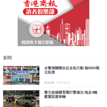
新聞
水警海關聯合反走私行動 檢8800萬
元私煙
香港商報
2025-04-25
警方啟德體育園打擊違泊 拖走4輛
嚴重阻塞車輛