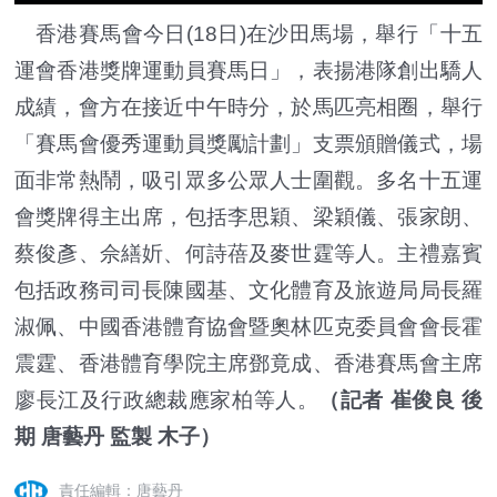
香港賽馬會今日(18日)在沙田馬場，舉行「十五
運會香港獎牌運動員賽馬日」，表揚港隊創出驕人
成績，會方在接近中午時分，於馬匹亮相圈，舉行
「賽馬會優秀運動員獎勵計劃」支票頒贈儀式，場
面非常熱鬧，吸引眾多公眾人士圍觀。多名十五運
會獎牌得主出席，包括李思穎、梁穎儀、張家朗、
蔡俊彥、佘繕妡、何詩蓓及麥世霆等人。主禮嘉賓
包括政務司司長陳國基、文化體育及旅遊局局長羅
淑佩、中國香港體育協會暨奧林匹克委員會會長霍
震霆、香港體育學院主席鄧竟成、香港賽馬會主席
廖長江及行政總裁應家柏等人。
（記者 崔俊良 後
期 唐藝丹 監製 木子）
責任編輯：唐藝丹