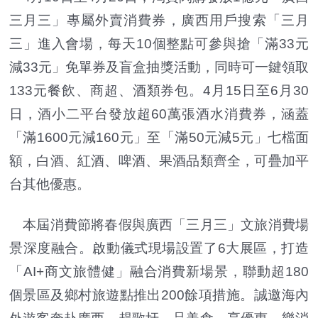
三月三」專屬外賣消費券，廣西用戶搜索「三月
三」進入會場，每天10個整點可參與搶「滿33元
減33元」免單券及盲盒抽獎活動，同時可一鍵領取
133元餐飲、商超、酒類券包。4月15日至6月30
日，酒小二平台發放超60萬張酒水消費券，涵蓋
「滿1600元減160元」至「滿50元減5元」七檔面
額，白酒、紅酒、啤酒、果酒品類齊全，可疊加平
台其他優惠。
本屆消費節將春假與廣西「三月三」文旅消費場
景深度融合。啟動儀式現場設置了6大展區，打造
「AI+商文旅體健」融合消費新場景，聯動超180
個景區及鄉村旅遊點推出200餘項措施。誠邀海內