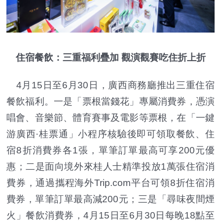
住宿餐飲：三重福利疊加 觀演觀賽吃住折上折
4月15日至6月30日，廣西商務廳推出三重住宿
餐飲福利。一是「票根當錢花」專屬消費券，憑演
唱會、音樂節、體育賽事及電影等票根，在「一鍵
游廣西·桂票通」小程序核驗後即可領取餐飲、住
宿8折消費券各1張，單筆訂單最高可享200元優
惠；二是面向境外來桂人士精準投放1萬張住宿消
費券，通過攜程海外Trip.com平台可領8折住宿消
費券，單筆訂單最高減200元；三是「尋味夜間煙
火」餐飲消費券，4月15日至6月30日每晚18點至