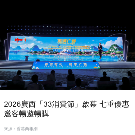
2026廣西「33消費節」啟幕 七重優惠
邀客暢遊暢購
來源：香港商報網