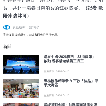
外遊客奔赴廣西，趕歌圩、品美食、享優惠、樂消
費，共赴一場春日與消費的狂歡盛宴。
（記者 歐
陽萍 麥冰可）
責任編輯：鍾鴻冰
香港商報版權所有，未經書面允許不得使用。
新聞
購在中國·2026廣西「33消費節」
啟動 邀客暢遊暢購三月三
香港商報
2026-04-16
粵桂協作精準發力 百款「桂品」牽
手大灣區
香港商報
2026-04-10
從課堂到創業：絲路電商賦能東盟