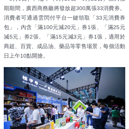
期期間，廣西商務廳將發放超300萬張33消費券。
消費者可通過雲閃付平台一鍵領取「33元消費券
包」，內含「滿100元減20元」券1張、「滿25元
減5元」券2張、「滿15元減3元」券1張，適用於
商超、百貨、成品油、藥品等零售場景，每個活動
日上午10點開搶。