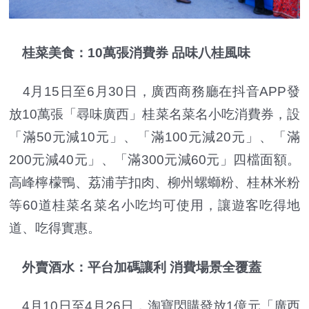
桂菜美食：10萬張消費券 品味八桂風味
4月15日至6月30日，廣西商務廳在抖音APP發
放10萬張「尋味廣西」桂菜名菜名小吃消費券，設
「滿50元減10元」、「滿100元減20元」、「滿
200元減40元」、「滿300元減60元」四檔面額。
高峰檸檬鴨、荔浦芋扣肉、柳州螺螄粉、桂林米粉
等60道桂菜名菜名小吃均可使用，讓遊客吃得地
道、吃得實惠。
外賣酒水：平台加碼讓利 消費場景全覆蓋
4月10日至4月26日，淘寶閃購發放1億元「廣西