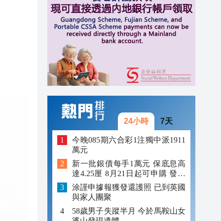
12:59
12:29
12:09
24小時
7天
今晚085期六合彩1注獨中派1911
萬元
新一批銀債每手1萬元 保底息高
達4.25厘 8月21日起可申購 發行
金額最多550億
涂謹申據報獲發還護照 已到英國
與家人團聚
58歲男子失蹤半月 今於馬鞍山女
婆山發現遺體