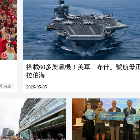
搭載60多架戰機！美軍「布什」號航母
拉伯海
分享
2026-05-05