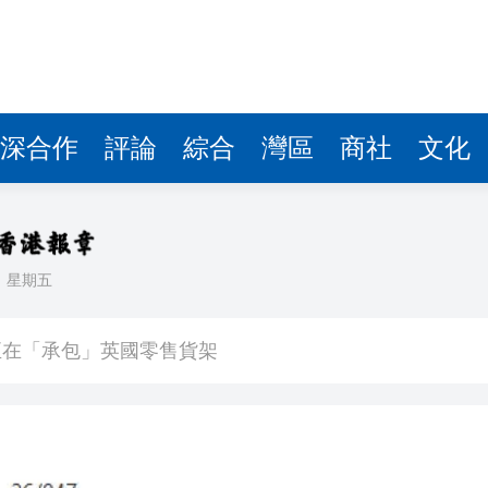
深合作
評論
綜合
灣區
商社
文化
日
星期五
入球騷
正在「承包」英國零售貨架
車及時停下
 10月1日生效
41.95億坡元 中期息47坡仙