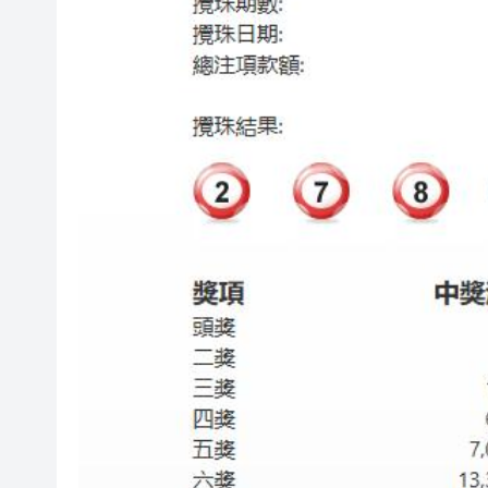
有片〡星空罕見漁火光柱 網民
【新股最前線】拿森科技上市
有片｜霍啟剛分享「可以吃的毛