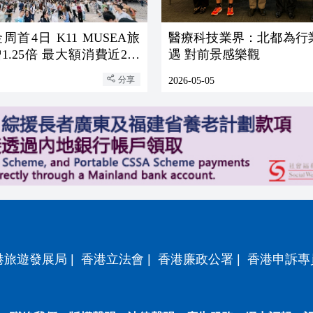
首4日 K11 MUSEA旅
醫療科技業界：北都為行
.25倍 最大額消費近200
遇 對前景感樂觀
分享
2026-05-05
港旅遊發展局
|
香港立法會
|
香港廉政公署
|
香港申訴專