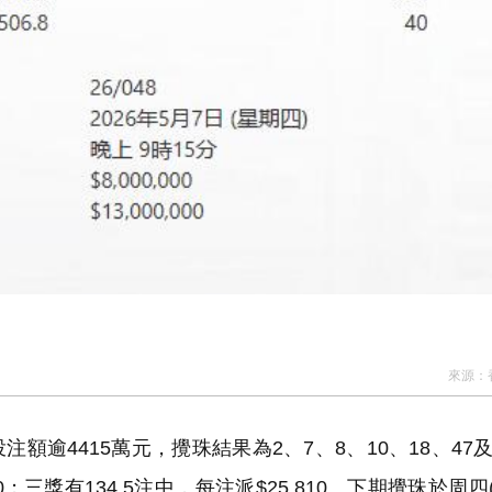
來源：
額逾4415萬元，攪珠結果為2、7、8、10、18、47
；三獎有134.5注中，每注派$25,810。下期攪珠於周四(