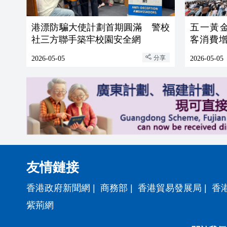
港漂防騙大使計劃首期圓滿 警校
五一黃金周
社三方聯手築牢校園安全網
客消費增1
萬元
分享
2026-05-05
2026-05-05
友情鏈接
香港政府新聞網
|
商務部
|
香港貿易發展局
|
香
紫荊網