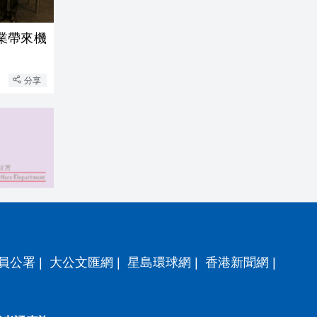
業帶來機
分享
員公署
|
大公文匯網
|
星島環球網
|
香港新聞網
|