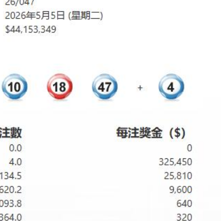
說：看見的人會幸運
首日早盤漲逾七成
筆」 網民點讚：滿腹墨水