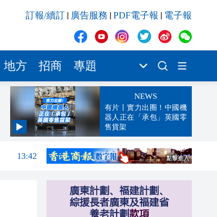
訂報/續訂
廣告服務
PDF電子報
電子報
|
|
|
地方
招商
專題
NEWS
有片丨實力出圈！中國機
器人正在「承包」英國零
售貨架
13:47
13:42
13:32
13:29
13:02