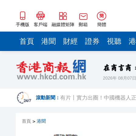
簡
手機版
客戶端
融媒體矩陣
郵箱
簡體
首頁
港聞
財經
證券
視聽
港
2026年 08月07
今晚啟德對戰 拜仁維拉可演
有片丨實力出圈！中國機器人
滾動新聞：
有片〡南亞裔小孩跑出馬路 3
首頁
港聞
>
恒隆委任蔡德粦接替盧韋柏任CEO
華僑銀行上半年純利按年增13%至