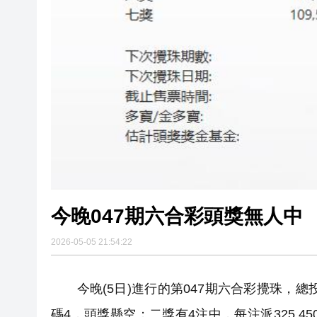
今晚047期六合彩頭獎無人中
2026-05-05 21:54:22
今晚(5日)進行的第047期六合彩攪珠，總投注
碼4，頭獎懸空；二獎有4注中，每注派325,450