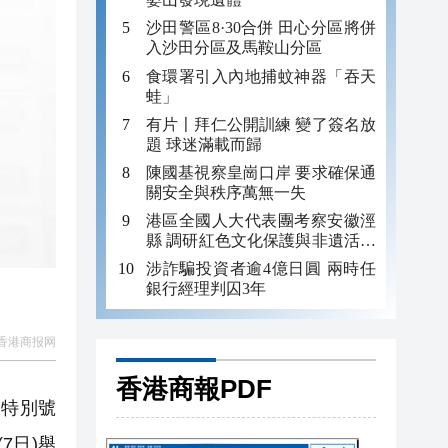
沙田警區8·30合併 田心分區將併
入沙田分區及馬鞍山分區
食環署引入內地捕蚊神器「吞天
蛙」
有片〡拜仁公開訓練 變了簽名放
題 球迷滿載而歸
陳國基視察皇崗口岸 要求確保通
關安全與秩序萬無一失
港區全國人大代表團考察安徽涇
縣 調研紅色文化保護與非遺活態
傳承
涉詐騙投資者逾4億日圓 兩時任
銀行經理判囚3年
香港商报网
香港商報PDF
及特別號
7日)舉