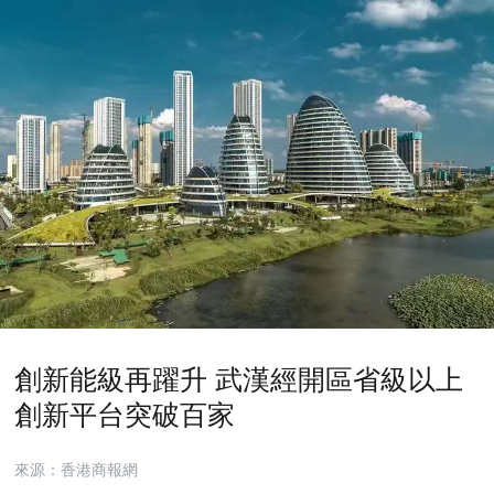
創新能級再躍升 武漢經開區省級以上
創新平台突破百家
來源：香港商報網