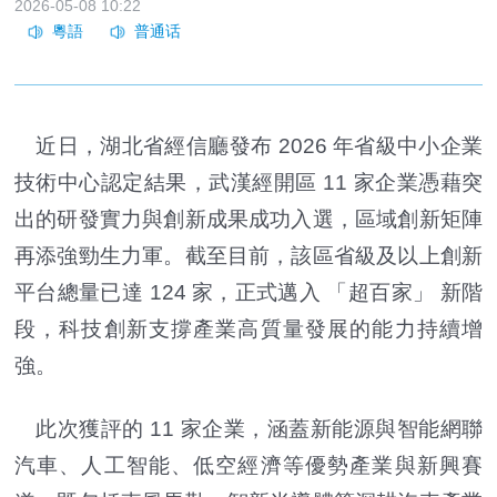
2026-05-08 10:22
近日，湖北省經信廳發布 2026 年省級中小企業
技術中心認定結果，武漢經開區 11 家企業憑藉突
出的研發實力與創新成果成功入選，區域創新矩陣
再添強勁生力軍。截至目前，該區省級及以上創新
平台總量已達 124 家，正式邁入 「超百家」 新階
段，科技創新支撐產業高質量發展的能力持續增
強。
此次獲評的 11 家企業，涵蓋新能源與智能網聯
汽車、人工智能、低空經濟等優勢產業與新興賽