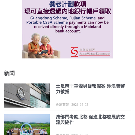
新聞
土瓜灣非華裔男疑報假案 涉浪費警
力被捕
香港商報
2026-06-03
跨部門考察北都 促進北都發展的交
流與協作