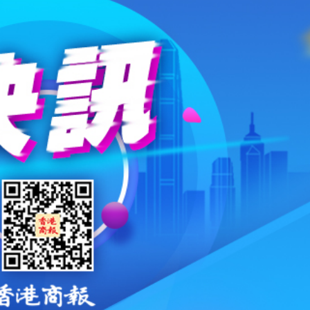
劃遷至新大樓
彈，可攜帶核彈頭
作協議加強互聯互通
得低於成本價銷售