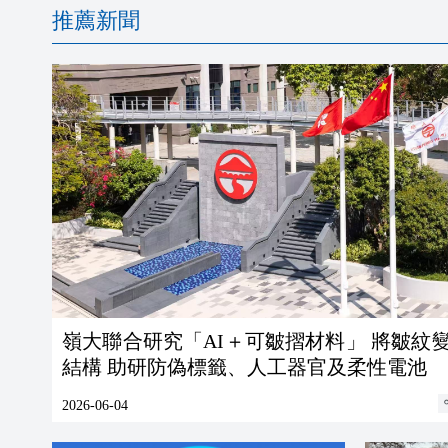
推薦新聞
嶺大聯合研究「AI＋可皺摺材料」 將皺紋
結構 助研防偽標籤、人工器官及柔性電池
2026-06-04