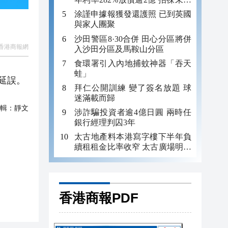
年追數
涂謹申據報獲發還護照 已到英國
與家人團聚
沙田警區8·30合併 田心分區將併
香港商報網
入沙田分區及馬鞍山分區
食環署引入內地捕蚊神器「吞天
蛙」
延誤。
拜仁公開訓練 變了簽名放題 球
迷滿載而歸
輯：
靜文
涉詐騙投資者逾4億日圓 兩時任
銀行經理判囚3年
太古地產料本港寫字樓下半年負
續租租金比率收窄 太古廣場明年
轉正
香港商報PDF