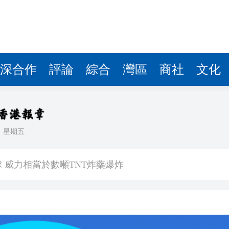
深合作
評論
綜合
灣區
商社
文化
日
星期五
3.9%
球 威力相當於數噸TNT炸藥爆炸
查報告公開 火災或為未熄滅煙頭引發
長赫格塞思