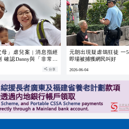
母」虐兒案 | 消息指經
元朗出現疑虐鴿狂徒 一5
測 確認Danny與「非常父
即場被捕獲網民叫好
緣關係
分享
2026-06-04