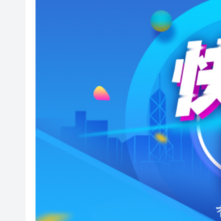
滙豐據報出售東京總部大樓 計
印度宣布成功試射中程彈道導
利雅得航空與中國航信簽署合
光伏硅料八巨頭簽署倡議：不