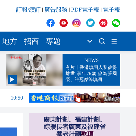
訂報/續訂
廣告服務
PDF電子報
電子報
|
|
|
地方
招商
專題
NEWS
有片丨香港填詞人黎彼得
離世 享年76歲 曾為張國
榮、許冠傑等填詞
11:04
10:50
10:33
10:20