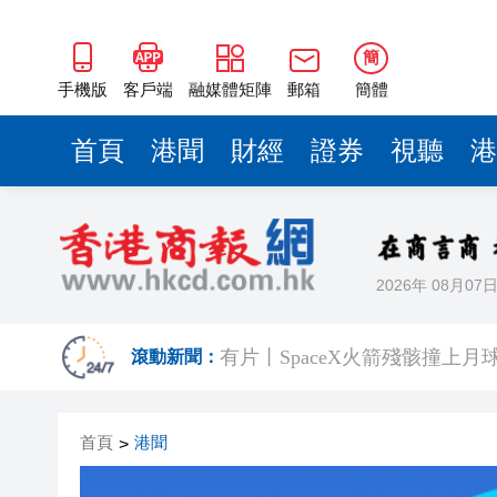
簡
手機版
客戶端
融媒體矩陣
郵箱
簡體
首頁
港聞
財經
證券
視聽
港
2026年 08月07
中國7月以美元計價出口同比增長2
滾動新聞：
有片丨SpaceX火箭殘骸撞上月
宏福苑大火｜跨部門專組最終調
首頁
港聞
>
美國總統特朗普稱繼續支持防