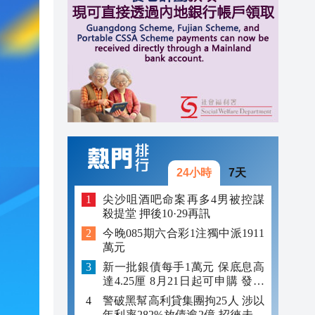
10:17
10:13
10:11
10:10
24小時
7天
尖沙咀酒吧命案再多4男被控謀
殺提堂 押後10·29再訊
今晚085期六合彩1注獨中派1911
萬元
新一批銀債每手1萬元 保底息高
達4.25厘 8月21日起可申購 發行
金額最多550億
警破黑幫高利貸集團拘25人 涉以
年利率282%放債逾2億 招徠未成