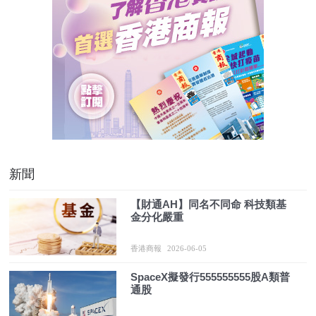
新聞
【財通AH】同名不同命 科技類基
金分化嚴重
香港商報
2026-06-05
SpaceX擬發行555555555股A類普
通股