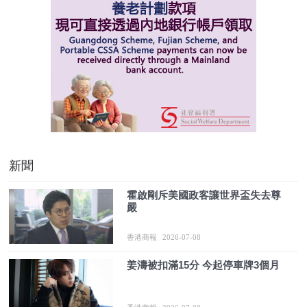
新聞
霍啟剛斥美國政客讓世界盃失去尊
嚴
香港商報
2026-07-08
姜濤被扣滿15分 今起停車牌3個月