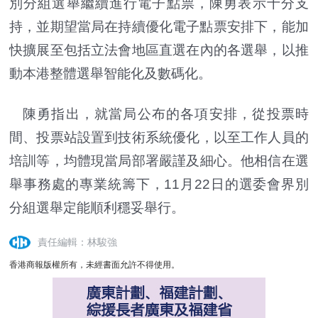
別分組選舉繼續進行電子點票，陳勇表示十分支
持，
並期望當局在持續優化電子點票安排下，
能加
快擴展至包括立法會地區直選在內的各選舉，
以推
動本港整體選舉智能化及數碼化。
陳勇指出，就當局公布的各項安排，從投票時
間、
投票站設置到技術系統優化，以至工作人員的
培訓等，
均體現當局部署嚴謹及細心。他相信在選
舉事務處的專業統籌下，1
1月22日的選委會界別
分組選舉定能順利穩妥舉行。
責任編輯：林駿強
香港商報版權所有，未經書面允許不得使用。