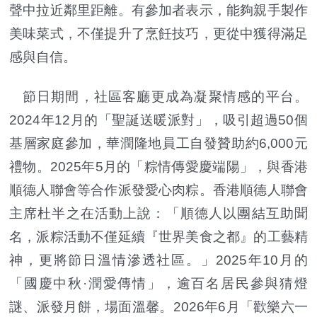
聲中拉近鄰里距離。有參加者表示，能夠親手製作
美味菜式，不僅提升了烹飪技巧，更從中獲得滿足
感與自信。
節日期間，社區客廳更成為凝聚情感的平台。
2024年12月的「聖誕送暖派對」，吸引超過50個
基層家庭參加，華潤隆地員工自發贊助約6,000元
禮物。2025年5月的「粽情傳愛慶端陽」，與香港
順德人聯會等合作派發愛心肉粽。香港順德人聯會
主席杜半之在活動上說：「順德人以團結互助聞
名，派粽活動不僅延續『世界美食之都』的工藝精
神，更將節日溫情滲透社區。」2025年10月的
「國慶中秋·潤愛傳情」，逾百名居民參與猜燈
謎、派發月餅，場面溫馨。2026年6月「歡樂六一