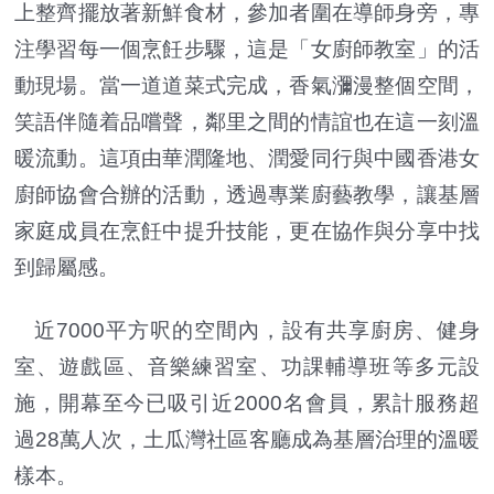
上整齊擺放著新鮮食材，參加者圍在導師身旁，專
注學習每一個烹飪步驟，這是「女廚師教室」的活
動現場。當一道道菜式完成，香氣瀰漫整個空間，
笑語伴隨着品嚐聲，鄰里之間的情誼也在這一刻溫
暖流動。這項由華潤隆地、潤愛同行與中國香港女
廚師協會合辦的活動，透過專業廚藝教學，讓基層
家庭成員在烹飪中提升技能，更在協作與分享中找
到歸屬感。
近7000平方呎的空間內，設有共享廚房、健身
室、遊戲區、音樂練習室、功課輔導班等多元設
施，開幕至今已吸引近2000名會員，累計服務超
過28萬人次，土瓜灣社區客廳成為基層治理的溫暖
樣本。