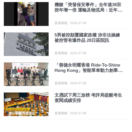
機艙「突發保安事件」去年達38宗
按年增一倍 運輸及物流局：近年航
班數目增多
香港商報
2026-07-08
5男被控顛覆國家政權 涉非法操練
被控管有爆炸品 28日區院訊
香港商報
2026-07-08
「善德永明耀香港 Ride-To-Shine
Hong Kong」智能單車動力創舉今
月21日啟動 接力挑戰120萬公里
香港商報
2026-07-08
文憑試下周三放榜 考評局提醒考生
查閱成績安排
香港商報
2026-07-08