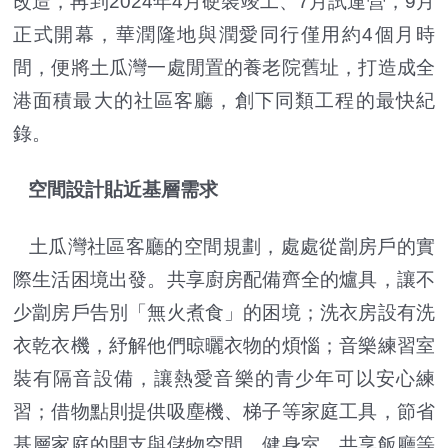
改造，再到2024年4月硬裝竣工、7月試運營，9月
正式開幕，華潤隆地與潤愛同行僅用約4個月時
間，便將土瓜灣一處閒置的養老院舊址，打造成全
港面積最大的社區客廳，創下同類工程的最快紀
錄。
空間設計貼近基層需求
土瓜灣社區客廳的空間規劃，處處從劏房戶的實
際生活困境出發。共享廚房配備齊全的爐具，讓不
少劏房戶告別「無火煮食」的困境；洗衣房設有洗
衣乾衣機，紓解他們晾曬衣物的煩惱；音樂練習室
裝有隔音設備，讓熱愛音樂的青少年可以安心練
習；借物點則提供吸塵機、梯子等家庭工具，節省
基層家庭的開支與儲物空間。健身室、共享飯廳等