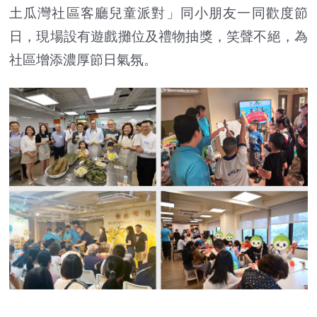
土瓜灣社區客廳兒童派對」同小朋友一同歡度節
日，現場設有遊戲攤位及禮物抽獎，笑聲不絕，為
社區增添濃厚節日氣氛。