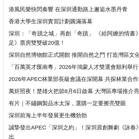
港風民樂快閃奏響 在深圳通勤路上邂逅水墨丹青
香港大學生深圳實習計劃圓滿落幕
深圳：「奇蹟之城」再創「奇蹟」 《給阿嬤的情書
足》票房雙雙破20億！
深圳自然博物館正式開館 推開自然之門 打造灣區文
「百萬英才匯南粵」2026年鴻蒙人才雙選會順利舉行
2026年APEC林業部長級會議在深開幕 共探林業合
萬炬照夜！楚雄火把節8月6日啟幕 大灣區專場推介
有片｜不鏽鋼製品水太深，選購一定要擦亮雙眼
深圳前海上半年發展更生機勃勃
誠摯發出APEC「深圳之約」！深圳原創舞劇《詠春
出