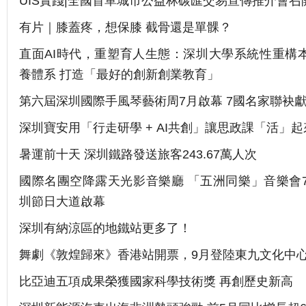
UIS實踐|全國首單城市公益林碳匯交易宣傳推介會召
有片｜膝蓋疼，想保膝 截骨還是單髁？
直面AI時代，重塑育人生態：深圳大學系統性重構
養體系 打造「最好的創新創業教育」
第六屆深圳國際手風琴藝術周7月啟幕 7國名家聯袂
深圳寶安用「行走研學 + AI共創」讓思政課「活」起
暑運前十天 深圳鐵路發送旅客243.67萬人次
國際名團空降露天光影音樂廳 「五洲同樂」音樂會7
圳節日大道啟幕
深圳有納涼區的地鐵站更多了！
舞劇《敦煌歸來》香港站開票，9月登陸東九文化中
比亞迪五項成果榮獲國家科學技術獎 再創歷史新高