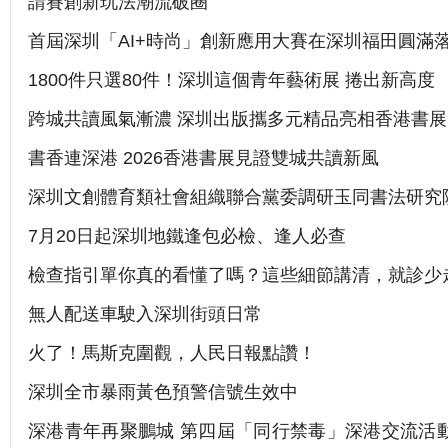
請賽創新玩法潮流破圈
首屆深圳「AI+時尚」創新應用大賽在深圳福田圓滿
1800件只選80件！深圳這個青年藝術展 捲出新高度
跨城共讀風氣漸濃 深圳出版攜多元精品亮相香港書展
書香連深港 2026香港書展見證雙城共讀新風
深圳文創體育類社會組織聯合黨委調研玉同書法研究
7月20日起深圳地鐵逢包必檢、逢人必查
檢查指引單你真的看懂了嗎？這些細節講清，就診少
無人配送車駛入深圳街頭日常
火了！馬斯克圍觀，人民日報點讚！
深圳全市暴雨黃色預警信號生效中
深港青年再聚鵬城 第四屆「同行禁毒」深港交流活