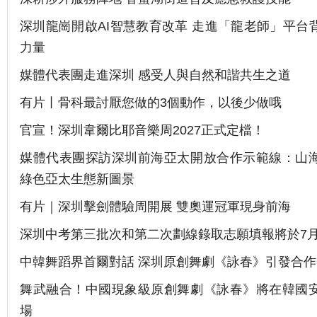
深圳龍崗開啟AI智慧教育改革 走進「龍老師」平台
力量
媒體代表團走進深圳 感受人與自然和諧共生之道
有片丨骨科最討厭您做的3個動作，以後少做哦
官宣！深圳韋爾比耶音樂周2027正式定檔！
媒體代表團探訪深圳前海亞太開放合作示範線：山
綠色亞太生態新圖景
有片｜深圳擊劍體驗周開展 雙奧運冠軍現身前海
深圳中考第三批次和第二次劃線錄取志願填報將於7月
中韓舞蹈界首爾對話 深圳原創舞劇《詠春》引發合作
舞武融合！中國現象級原創舞劇《詠春》將在韓國
場