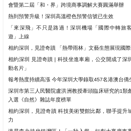
會暨第二屆「和・界」跨境商事調解大賽圓滿舉辦
熱到預警升級！深圳高溫橙色預警信號已生效
「來深飛」不只是路過！深圳機場「國際中轉旅
遊」上線
相約深圳，見證奇蹟 「熱帶雨林」文藝生態展現國
相約深圳 見證奇蹟 | 科技坐進車廂，公交開成了深
動名片」
報考熱度持續高漲 今年深圳大學錄取457名港澳台僑
深圳市第三人民醫院盧洪洲教授牽頭臨床研究的1類
入選《自然》雜誌年度榜單
相約深圳，見證奇蹟 科技美術雙館比鄰，聯手提升
力