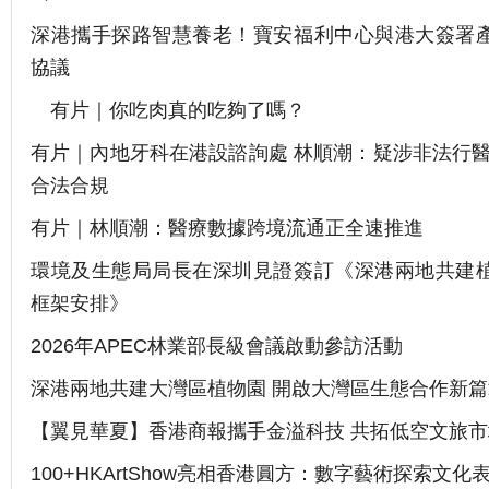
深港攜手探路智慧養老！寶安福利中心與港大簽署
協議
有片｜你吃肉真的吃夠了嗎？
有片｜內地牙科在港設諮詢處 林順潮：疑涉非法行醫
合法合規
有片｜林順潮：醫療數據跨境流通正全速推進
環境及生態局局長在深圳見證簽訂《深港兩地共建
框架安排》
2026年APEC林業部長級會議啟動參訪活動
深港兩地共建大灣區植物園 開啟大灣區生態合作新篇
【翼見華夏】香港商報攜手金溢科技 共拓低空文旅市
​100+HKArtShow亮相香港圓方：數字藝術探索文