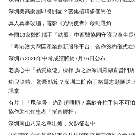
深圳樂高樂園即將開園？密集招聘多個崗位
真人真事改編，電影《光明使者》啟動選角
全國18家醫院攜手「結盟」中西醫協同守護兒童生長
「粵港澳大灣區產業創新服務平台」合作簽約儀式在
深圳市2026年中考成績將於7月16日公布
老廣心中「品質旅遊」標桿 廣之旅深圳羅湖直營門店
幼兒嗆噎、驚厥點算？深圳二院南丁格爾志願隊送
課堂
有片丨「尾龍骨」痛到頂唔順？高齡脊柱手術不可怕
協作助七旬患者「挺直腰杆」
深圳南山八景名單出爐，火熱征名中