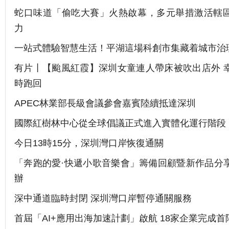
蛇口味道「偷吃大賽」火熱啟幕，多元舉措激活轄
力
一站式體驗智慧生活！平湖這場科創市集藏着城市治
有片丨【颱風紅霞】深圳女童連人帶床被吹出店外 
時跑回
APEC林業部長級會議參會嘉賓陸續抵達深圳
國際紅樹林中心從全球倡議正式進入實體化運行階段
今日13時15分，深圳灣口岸恢復通關
「奔跑的愛·快遞小歌音樂會」籌備回顧暨新作品分
辦
深中通道臨時封閉 深圳灣口岸暫停通關服務
首屆「AI+應用出海加速計劃」啟航 18家企業完成