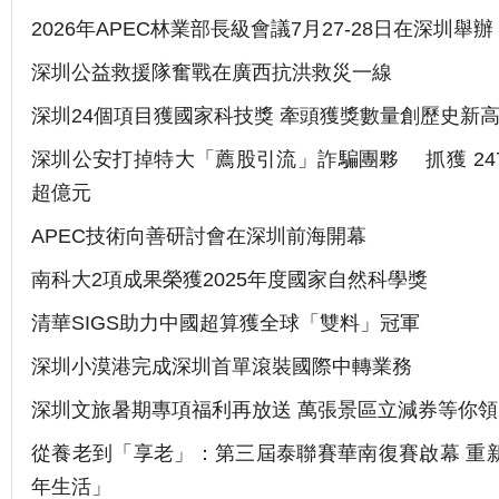
2026年APEC林業部長級會議7月27-28日在深圳舉辦
深圳公益救援隊奮戰在廣西抗洪救災一線
深圳24個項目獲國家科技獎 牽頭獲獎數量創歷史新
深圳公安打掉特大「薦股引流」詐騙團夥 抓獲 24
超億元
APEC技術向善研討會在深圳前海開幕
南科大2項成果榮獲2025年度國家自然科學獎
清華SIGS助力中國超算獲全球「雙料」冠軍
深圳小漠港完成深圳首單滾裝國際中轉業務
深圳文旅暑期專項福利再放送 萬張景區立減券等你領
從養老到「享老」：第三屆泰聯賽華南復賽啟幕 重
年生活」