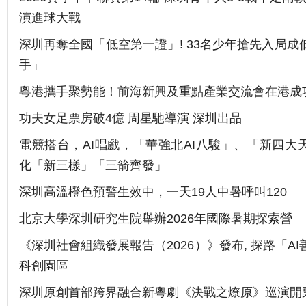
演進球大戰
深圳再奪全國「低空第一證」! 33名少年搶先入局成
手」
粵港攜手聚勢能！前海新興及重點產業交流會在港成
功夫女足票房破4億 周星馳導演 深圳出品
電競搭台，AI唱戲，「華強北AI八駿」、「新四大
化「新三樣」「三箭齊發」
深圳高溫橙色預警生效中，一天19人中暑呼叫120
北京大學深圳研究生院舉辦2026年國際暑期探索營
《深圳社會組織發展報告（2026）》發布, 探路「A
科創園區
深圳原創首部跨界融合新粵劇《決戰之燎原》巡演開