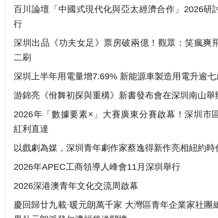
百川論壇「中國式現代化與亞太經濟合作」2026研
行
深圳出品《功夫女足》票房破兩億！觀眾：笑瘋爽
二刷
深圳上半年用電量增7.69% 新能源車製造用電升逾七
游錦亮《佾舞初探與重構》新書發布會在深圳南山舉
2026年「數據要素×」大賽廣東分賽啟幕！深圳市
紅利直達
以戲劇為媒，深圳青年劇作家蔡逸得新作亮相紐約時
2026年APEC工商領導人峰會11月深圳舉行
2026深港澳青年文化交流周啟幕
慶回歸廿九載·暖元朗萬千家 大灣區青年企業家社團