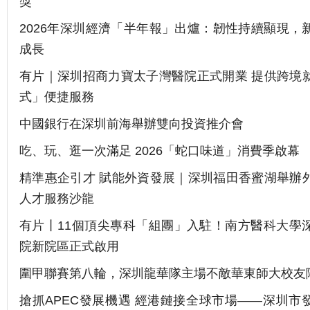
獎
2026年深圳經濟「半年報」出爐：韌性持續顯現，
成長
有片｜深圳招商力寶太子灣醫院正式開業 提供跨境
式」便捷服務
中國銀行在深圳前海舉辦雙向投資推介會
吃、玩、逛一次滿足 2026「蛇口味道」消費季啟幕
精準惠企引才 賦能外資發展｜深圳福田香蜜湖舉辦
人才服務沙龍
有片丨11個頂尖專科「組團」入駐！南方醫科大學
院新院區正式啟用
圍甲聯賽第八輪，深圳龍華隊主場不敵華東師大校友
搶抓APEC發展機遇 經港鏈接全球市場——深圳市