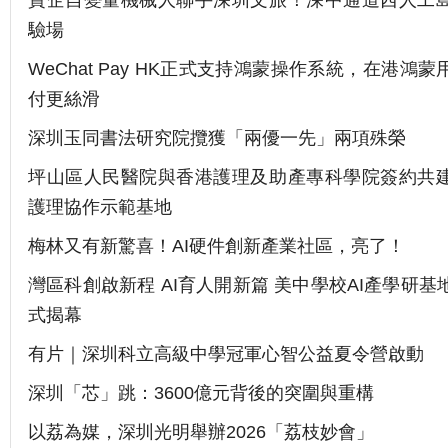
寶企自變量機械人聯手深圳文旅！深中通道西人工
驗場
WeChat Pay HK正式支持鴻蒙操作系統，在港鴻
付更絲滑
深圳玉同書法研究院攬獲「兩優一先」兩項殊榮
坪山區人民醫院與香港護理及助產專科學院簽約共
護理協作示範基地
梅林又有新驚喜！AI硬件創新產業社區，亮了！
灣區科創啟新程 AI育人開新篇 美中學校AI產學研基
式揭幕
有片｜深圳科立高級中學冠軍心智公益夏令營啟動
深圳「芯」跳：3600億元背後的突圍與重構
以荔為媒，深圳光明舉辦2026「荔枝妙會」