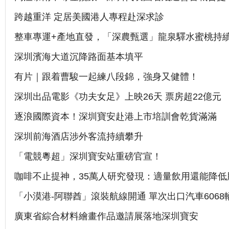
跨越重洋 定居美國港人專程赴深求診
整車專運+產地直發，「深農甄選」龍泉驛水蜜桃持
深圳濱海大道沉降路面基本填平
有片｜跟着曹駿一起練八段錦，強身又健體！
深圳出品電影《功夫女足》上映26天 票房超22億元
逐浪國際資本！深圳寶安赴港上市培訓會乾貨滿滿
深圳前海酒店涉外客流持續攀升
「電競粵超」深圳寶安站重磅官宣！
咖啡不止提神，35萬人研究發現：適量飲用還能降低
「小漠港-阿聯酋」滾裝航線開通 單次出口汽車6068
廣東省綜合材料繪畫作品邀請展落地深圳寶安