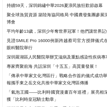
持續59天，深圳錦繡中華2026夏浪民族狂歡節啟幕
聚全球漁貿資源 築陸海協同格局 中國農發集團參展
博會
平均年齡13歲，深圳少年奪世界冠軍！他們讓世界記
見證SMILE Pro 16000例新跨越蔡司官方授牌儀
眼科醫院舉行
深圳羅湖區人民醫院舉辦艾滋病及重點感染性疾病專
專家齊聚前海 共話深圳「十五五」高質量發展！
「傳承中華家文化灣區行」戰略合作簽約儀式成功舉
報攜手東之岳文化共推中華家文化灣區傳播
「氣泡王國——比利時國寶漫畫百年巡禮」展亮相
獲「比利時皇冠騎士勳章」