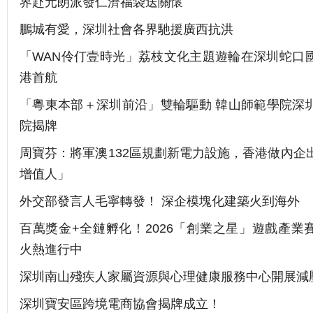
界赴元朗派發仁濟福袋送關懷
鵬城有愛，深圳社會各界馳援廣西抗洪
「WAN伶仃壹時光」荔枝文化主題遊輪在深圳蛇口
港首航
「粵東本部＋深圳前沿」雙輪驅動 韓山師範學院深
院揭牌
周寶芬：將軍澳132區規劃新電力設施，香港做內企
增值人」
外交部發言人毛寧轉發！ 深企模塊化建築火到海外
百萬獎金+全鏈孵化！2026「創業之星」遊戲產業
火熱進行中
深圳南山殘疾人家屬資源與心理健康服務中心開展減
深圳寶安區跨境電商協會揭牌成立！