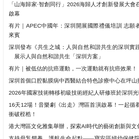
「山海歸家·智創同行」2026海歸人才創新發展大會
啟幕
有片｜APEC中國年：深圳開展國際禮儀培訓 志願
來賓
深圳發布《共生之城：人與自然和諧共生的深圳實
展示人與自然和諧共生「深圳方案」
有片｜被低估的抗癌運動，一次運動就有抗癌效果！
深圳首個口腔黏膜病中西醫結合特色診療中心在坪山
2026年國家技術轉移初級技術經紀人研修班於深圳
16天12場！音樂劇《出走》灣區首演啟幕！一起循
衝破桎梏！
港大灣區文化雅集舉辦，探索AI時代的藝術創新與文
支持母乳餵養，護航生命起點——寶安區婦幼保健院2