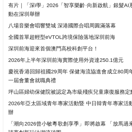
有片｜「深i學」2026「智享樂齡·向新啟航」銀髮A
動在深圳舉辦
八場音樂會唱響雙城 深港國際合唱周圓滿落幕
全國首單超輕型eVTOL跨境保險落地深圳前海
深圳前海迎來首個澳門高校科創平台！
2026年上半年深圳前海實際使用外資達250.1億元
慶祝香港回歸祖國29周年 保健海流協進會成立80周
一屆會董會就職典禮
坪山區婦幼保健院被認定為市級殘疾兒童康復服務定
2026年亞太區域青年專家活動暨 中日韓青年專家活
辦
「潮向2026曾小敏粵歌創享季」即將啟幕 「放馬過