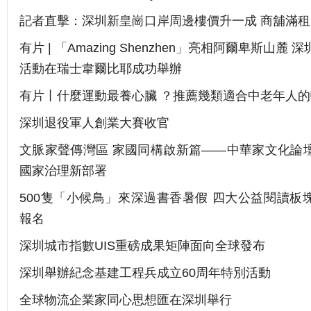
記者直擊：深圳新皇崗口岸周邊樓價升一成 商舖滿租
有片 | 「Amazing Shenzhen」亮相阿爾卑斯山麓
活動在瑞士韋爾比耶成功舉辦
有片丨什麼運動最養心臟 ？推薦幾類適合中老年人
深圳退役軍人創業大賽收官
文脈家聲傳灣區 家國同構啟新篇——中華家文化論
國家治理新部署
500隻「小候鳥」來深過書香暑假 四大公益閱讀板
報名
深圳城市指數UIS重磅成果矩陣面向全球發布
深圳舉辦紀念基建工程兵成立60周年特別活動
全球物流企業家同心思想匯在深圳舉行