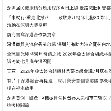
深圳居民健康積分應用程序今日上線 走路減肥睡覺
「東縱行·重走北撤路——致敬東江縱隊北撤80周年
活動在深圳大鵬舉辦
前海書寫深港合作新篇章
深港商貿交流會香港啟幕 深圳前海助力港企開拓內地
全球目光即將聚焦奇蹟之城 2026年亞太經合組織林
議將於七月底在深召開
官宣！2026年亞太經合組織林業部長級會議7月底在
有片｜深港融合再提速！深圳寶安首個香港國際機
樓在福永啟用
深圳首例！國產HX機械臂骨科機器人亮相市二醫院 
準換膝關節