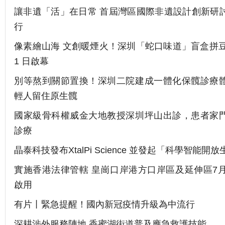
讓非遺「活」在日常 首屆灣區國際非遺設計創新研
行
像素繪山海 文創暖煙火！深圳「蛇口味道」盲盒拼豆活
1 日啟幕
別等熬到關節置換！深圳二院建成一體化保髖診療
輕人留住原生髖
國家級骨科權威金大地教授深圳坪山出診，患者家
診療
晶泰科技發布XtalPi Science 並發起「科學智能開
實施香港法律管轄 皇崗口岸港方口岸區及延伸區7月
啟用
有片丨緊急提醒！國內新冠疫情升級為中流行
深耕涉外服務陣地 香蜜湖街道普及應急救護技能