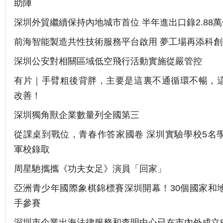
助陣
深圳外貿繼續保持內地城市首位 半年進出口錄2.88萬
前海智能製造共性技術服務平台啟用 夢工場再添科
深圳公安對相關區域低空飛行活動實施從嚴管控
有片｜手臂粗後背胖，主要是這裏不通循環不暢，
改善！
深圳獨角獸企業數量列全國第三
從課桌到戰位，青春作答家國卷 深圳實驗學校5名
軍校錄取
周星馳攜攜《功夫女足》演員「回家」
亞洲青少年國際象棋錦標賽深圳開幕！30個國家和
手參賽
深圳市企業出海法律服務和查明中心已在市內外成立