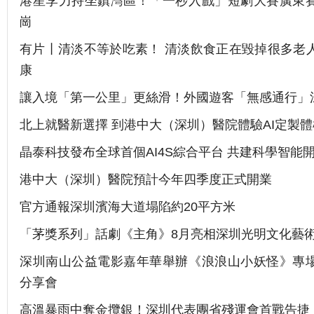
港星李力持坐鎮灣區！「一秒入戲」短劇大賽廣東
崗
有片丨清淡不等於吃素！ 清淡飲食正在毀掉很多老
康
讓入境「第一公里」更絲滑！外國遊客「無感通行」
北上就醫新選擇 到港中大（深圳）醫院體驗AI定製體
晶泰科技發布全球首個AI4S綜合平台 共建科學智能
港中大（深圳）醫院預計今年四季度正式開業
官方通報深圳濱海大道塌陷約20平方米
「茅獎系列」話劇《主角》8月亮相深圳光明文化藝
深圳南山公益電影嘉年華舉辦《浪浪山小妖怪》專
分享會
高溫暴雨中奪金攬銀！深圳代表團省殘運會首戰告捷