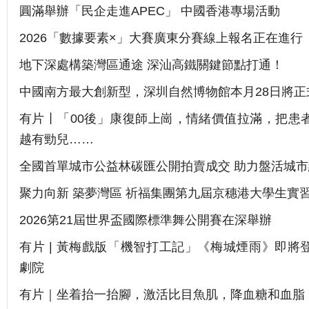
圓滿舉辦「民企走進APEC」 中國香港專場活動
2026「數據要素×」大賽廣東分賽線上報名正在進行
地下深處構築灣區通途 深汕高鐵關鍵節點打通！
中國南方最大創新型，深圳自然博物館本月28日將正
有片丨「00後」康復師上崗，情緒價值拉滿，把患
越有勁兒……
全國首單城市公益林碳匯公開拍賣成交 助力盤活城
聚力向新 築夢灣區 祈福集團第九屆京穗港大學生實
2026第21屆世界盃國際標準舞公開賽在深舉辦
有片 | 黃梅戲版「機智打工記」《梅城煙雨》即將
劇院
有片｜坐着抬一抬腳，激活比目魚肌，降血糖和血脂