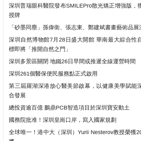
深圳普瑞眼科醫院發布SMILEPro散光矯正增強版，
授牌
「砂墨同塵」孫偉衛、張志東、鄭建斌書畫藝術品展
深圳自然博物館7月28日盛大開館 華南最大綜合性
標即將「推開自然之門」
深圳多景區關閉 地鐵26日早間或推遲全線運營時間
深圳261個醫保便民服務點正式啟用
第三屆羅湖深港放心醫美節啟幕，以健康美學賦能
合發展
總投資逾百億 鵬鼎PCB智造項目於深圳寶安動土
國務院批准！深圳皇崗口岸，寫入國家規劃
全球唯一！港中大（深圳）Yurii Nesterov教授榮獲2