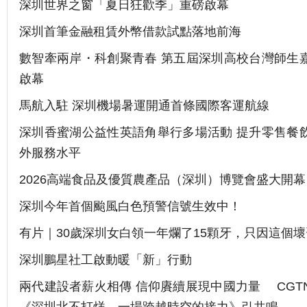
深圳世界之窗「夏日狂歡季」重磅啟幕
深圳首筆金融租賃外幣借款試點落地前海
數智牽兩岸・科創聚青春 第五屆深圳高校台灣師生
啟幕
馬航入駐 深圳機場暑運開通首條國際客運航線
深圳香蜜湖公益性英語角舉行多場活動 提升零售餐
外服務水平
2026高端食品及優質農產品（深圳）博覽會盛大開幕
深圳今年首個颱風白色預警信號生效中！
有片｜30歲深圳女白領一年爛了15顆牙，只因這個
深圳鵬星社工啟動暖「新」行動
兩代建設者薪火相傳 信仰賡續展現中國力量 CGT