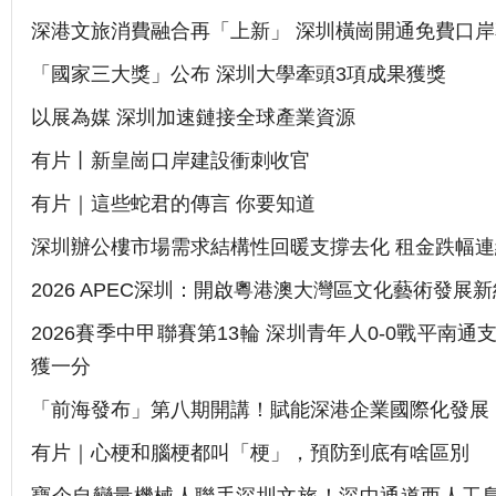
深港文旅消費融合再「上新」 深圳橫崗開通免費口
「國家三大獎」公布 深圳大學牽頭3項成果獲獎
以展為媒 深圳加速鏈接全球產業資源
有片丨新皇崗口岸建設衝刺收官
有片｜這些蛇君的傳言 你要知道
深圳辦公樓市場需求結構性回暖支撐去化 租金跌幅
2026 APEC深圳：開啟粵港澳大灣區文化藝術發展
2026賽季中甲聯賽第13輪 深圳青年人0-0戰平南通
獲一分
「前海發布」第八期開講！賦能深港企業國際化發展
有片｜心梗和腦梗都叫「梗」，預防到底有啥區別