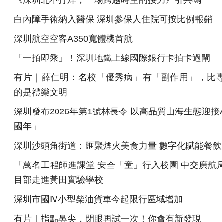
《深圳北不打烊，一場跨越時空的接力》引共鳴
白內障手術納入醫保 深圳參保人住院可按比例報銷
深圳航空空客A350寬體機首航
「一拍即乘」！深圳地鐵上線國際銀行卡拍卡過閘
有片｜薛仁明：名校「優秀病」有「副作用」，比
的是禮樂文明
深圳發布2026年第1號林長令 以高品質山海生態迎接
國年」
深圳沙頭角街道：匯聚煙火美食力量 數字化賦能餐
「萬名工程師進課堂 安全「童」行入校園 中交廣航
目部走進黃田實驗學校
深圳市國Ⅳ小型柴油貨車今起限行區域增加
有片｜指點鼻尖，閉眼再試一次！你會有新發現