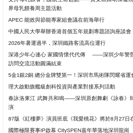
界母乳餵養周主題活動
APEC 能效與節能專家組會議在前海舉行
中國人民大學舉辦香港首個五年規劃專題諮詢座談會
2026年暑運過半，深圳鐵路客流高位運行
深港少年心連心 家國情懷代代傳 ——深圳少年警
訪問交流活動圓滿結束
5金1銀2銅 總分金牌雙第一！深圳市馬術隊閃耀省運
理大啟動旗艦級創科投資與產業對接系列活動
春詠洛東江 武舞共和鳴——深圳原創舞劇《詠春》
演
87版《紅樓夢》演員班底《我愛桃花》將於8月27日
國際極限賽事IP啟幕 CitySPEN嘉年華落地深圳龍崗