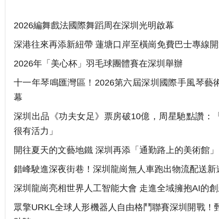
2026編舞戲法國際舞蹈周在深圳光明啟幕
深港往來再添新紐帶 蓮塘口岸至橫崗免費巴士專線開
2026年「美心杯」羽毛球團體賽在深圳舉辦
十一年琴鳴匯灣區！2026第六屆深圳國際手風琴藝
幕
深圳出品《功夫女足》票房破10億，周星馳點讚：
很有活力」
開往夏天的文藝地鐵 深圳再添「通勤路上的美術館」
錯峰駛進深夜街巷！深圳龍崗無人車跑出物流配送新
深圳龍崗亮相世界人工智能大會 走進全域擁抱AI的
眾擎URKL全球人形機器人自由格鬥聯賽深圳開戰！