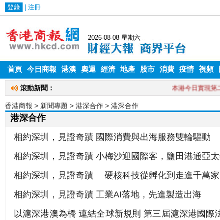
首頁
今日商報
港澳
奧運
經濟
地產
股市
消費
疫情
視頻
香港商報
> 新聞專題 >
港深合作
> 港深合作
港深合作
相約深圳，見證奇蹟 國際消費與出海服務雙輪驅動
相約深圳，見證奇蹟 小梅沙迎國際客，鹽田港通亞太
相約深圳，見證奇蹟 硬核科技從孵化到走進千萬家
相約深圳，見證奇蹟 工業AI落地，先進製造出海
以滬深港澳為橋 連結全球新規則 第三屆滬深港國際