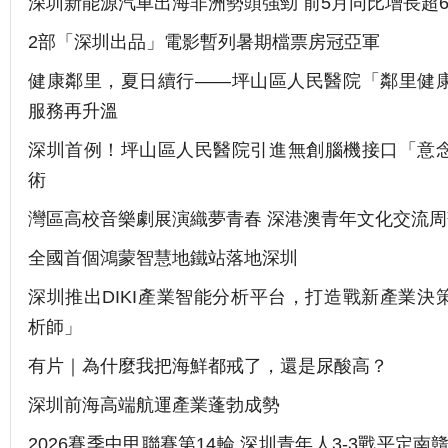
深圳新能源汽車出海非洲勢頭強勁 前5月同比增長超6
2部「深圳出品」電影暫列暑期檔票房冠亞軍
健康鄰里，夏日續行——坪山區人民醫院「鄰里健
服務再升溫
深圳首例！坪山區人民醫院引進無創腦機接口「意
術
灣區高校音樂劇展演織夢青春 深港澳青年文化交流周
全國首個鴻蒙智慧地鐵站落地深圳
深圳推出DIKI產業智能分析平台，打造戰新產業決
析師」
有片｜為什麼我把海鮮都戒了，還是尿酸高？
深圳前海高端航運產業蓬勃成勢
2026賽季中甲聯賽第14輪 深圳青年人3-3戰平定南