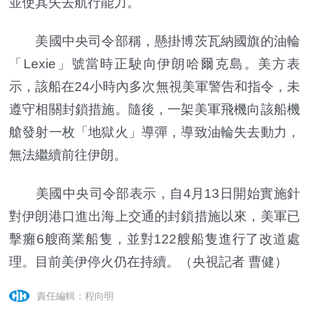
並使其失去航行能力。
美國中央司令部稱，懸掛博茨瓦納國旗的油輪
「Lexie」號當時正駛向伊朗哈爾克島。美方表
示，該船在24小時內多次無視美軍警告和指令，未
遵守相關封鎖措施。隨後，一架美軍飛機向該船機
艙發射一枚「地獄火」導彈，導致油輪失去動力，
無法繼續前往伊朗。
美國中央司令部表示，自4月13日開始實施針
對伊朗港口進出海上交通的封鎖措施以來，美軍已
擊癱6艘商業船隻，並對122艘船隻進行了改道處
理。目前美伊停火仍在持續。（央視記者 曹健）
責任編輯：程向明