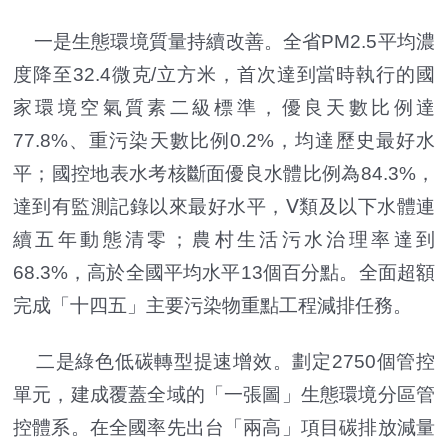
一是生態環境質量持續改善。全省PM2.5平均濃
度降至32.4微克/立方米，首次達到當時執行的國
家環境空氣質素二級標準，優良天數比例達
77.8%、重污染天數比例0.2%，均達歷史最好水
平；國控地表水考核斷面優良水體比例為84.3%，
達到有監測記錄以來最好水平，Ⅴ類及以下水體連
續五年動態清零；農村生活污水治理率達到
68.3%，高於全國平均水平13個百分點。全面超額
完成「十四五」主要污染物重點工程減排任務。
二是綠色低碳轉型提速增效。劃定2750個管控
單元，建成覆蓋全域的「一張圖」生態環境分區管
控體系。在全國率先出台「兩高」項目碳排放減量