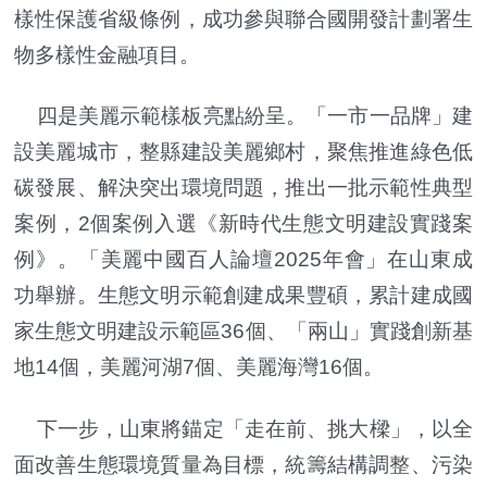
樣性保護省級條例，成功參與聯合國開發計劃署生
物多樣性金融項目。
四是美麗示範樣板亮點紛呈。「一市一品牌」建
設美麗城市，整縣建設美麗鄉村，聚焦推進綠色低
碳發展、解決突出環境問題，推出一批示範性典型
案例，2個案例入選《新時代生態文明建設實踐案
例》。「美麗中國百人論壇2025年會」在山東成
功舉辦。生態文明示範創建成果豐碩，累計建成國
家生態文明建設示範區36個、「兩山」實踐創新基
地14個，美麗河湖7個、美麗海灣16個。
下一步，山東將錨定「走在前、挑大樑」，以全
面改善生態環境質量為目標，統籌結構調整、污染