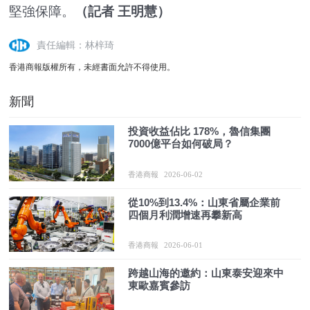
堅強保障。
（記者 王明慧）
責任編輯：林梓琦
香港商報版權所有，未經書面允許不得使用。
新聞
投資收益佔比 178%，魯信集團
7000億平台如何破局？
香港商報
2026-06-02
從10%到13.4%：山東省屬企業前
四個月利潤增速再攀新高
香港商報
2026-06-01
跨越山海的邀約：山東泰安迎來中
東歐嘉賓參訪