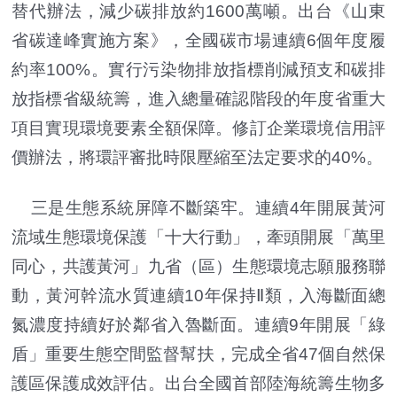
替代辦法，減少碳排放約1600萬噸。出台《山東
省碳達峰實施方案》，全國碳市場連續6個年度履
約率100%。實行污染物排放指標削減預支和碳排
放指標省級統籌，進入總量確認階段的年度省重大
項目實現環境要素全額保障。修訂企業環境信用評
價辦法，將環評審批時限壓縮至法定要求的40%。
三是生態系統屏障不斷築牢。連續4年開展黃河
流域生態環境保護「十大行動」，牽頭開展「萬里
同心，共護黃河」九省（區）生態環境志願服務聯
動，黃河幹流水質連續10年保持Ⅱ類，入海斷面總
氮濃度持續好於鄰省入魯斷面。連續9年開展「綠
盾」重要生態空間監督幫扶，完成全省47個自然保
護區保護成效評估。出台全國首部陸海統籌生物多