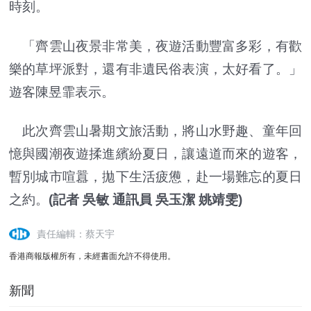
時刻。
「齊雲山夜景非常美，夜遊活動豐富多彩，有歡
樂的草坪派對，還有非遺民俗表演，太好看了。」
遊客陳昱霏表示。
此次齊雲山暑期文旅活動，將山水野趣、童年回
憶與國潮夜遊揉進繽紛夏日，讓遠道而來的遊客，
暫別城市喧囂，拋下生活疲憊，赴一場難忘的夏日
之約。
(記者 吳敏 通訊員 吳玉潔 姚靖雯)
責任編輯：蔡天宇
香港商報版權所有，未經書面允許不得使用。
新聞