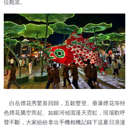
位觀眾。
白岳煙花秀驚喜回歸，五穀豐登、垂瀑煙花等特
色煙花騰空而起、如銀河傾瀉漫天霓虹，現場歡呼
聲不斷，大家紛紛拿出手機相機記錄下這夏日浪漫