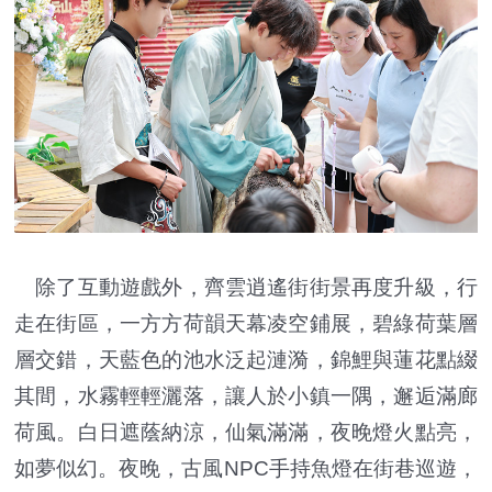
除了互動遊戲外，齊雲逍遙街街景再度升級，行
走在街區，一方方荷韻天幕凌空鋪展，碧綠荷葉層
層交錯，天藍色的池水泛起漣漪，錦鯉與蓮花點綴
其間，水霧輕輕灑落，讓人於小鎮一隅，邂逅滿廊
荷風。白日遮蔭納涼，仙氣滿滿，夜晚燈火點亮，
如夢似幻。夜晚，古風NPC手持魚燈在街巷巡遊，