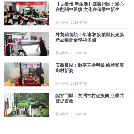
【古徽州 新生活】皖徽州區：愛心
在翻閱中延續 文化在傳承中新生
香港商報
2026-07-08
外貿銷售額十年連增 皖歙縣反光膜
產品暢銷全球40多國
香港商報
2026-07-08
安徽巢湖：數字直播興業 繪就和美
鄉村新姿
香港商報
2026-07-08
皖祁門縣：文潤古村促振興 互學共
鑒提質效
香港商報
2026-07-08