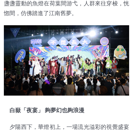
盞盞靈動的魚燈在荷葉間游弋，人群來往穿梭，恍
惚間，仿佛踏進了江南舊夢。
白嶽「夜宴」 夠夢幻也夠浪漫
夕陽西下，華燈初上，一場流光溢彩的視覺盛宴