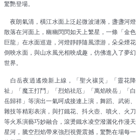
驚艷登場。
夜朗氣清，橫江水面上泛起微波漣漪，盞盞河燈
散落在河面上，幽幽閃閃如天上繁星，一條「金色
巨龍」在水面巡遊，河燈靜靜隨風漂游，朵朵煙花
倒映水面，與山水風光相映成趣，仿佛進入了夢幻
世界。
白岳夜逍遙煥新上線，「聖火禳災」「靈花降
祉」「魔王打鬥」「烈焰祛厄」「萬焰映岳」「白
岳歸祥」等演出一氣呵成接連上演，舞蹈、武術、
雜技等精彩表演，與打鐵花、抖火壺、噴火、火刀
等火系演藝巧妙融合，滾燙鐵水凌空潑灑化作漫天
星河，騰空烈焰帶來強烈視覺震撼，驚艷在場每一