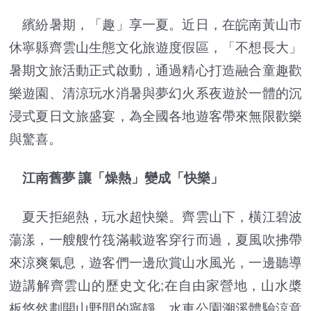
繽紛暑期，「趣」享一夏。近日，在皖南黃山市
休寧縣齊雲山生態文化旅遊度假區，「不想長大」
暑期文旅活動正式啟動，通過精心打造融合童趣歡
樂遊園、清涼玩水消暑與夢幻火系夜遊於一體的沉
浸式夏日文旅盛宴，為全國各地遊客帶來無限歡樂
與驚喜。
江南舊夢 讓「燥熱」變成「快樂」
夏天拒絕熱，玩水超快樂。齊雲山下，橫江碧波
蕩漾，一艘艘竹筏滿載遊客穿行而過，夏風吹拂帶
來涼爽氣息，遊客們一邊欣賞山水風光，一邊聽導
遊講解齊雲山的歷史文化;在自由家營地，山水槳
板悠然劃開山野間的寧靜，水車公園溯溪體驗涼意