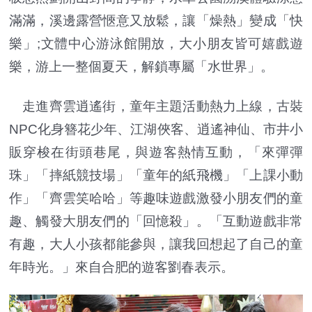
滿滿，溪邊露營愜意又放鬆，讓「燥熱」變成「快
樂」;文體中心游泳館開放，大小朋友皆可嬉戲遊
樂，游上一整個夏天，解鎖專屬「水世界」。
走進齊雲逍遙街，童年主題活動熱力上線，古裝
NPC化身簪花少年、江湖俠客、逍遙神仙、市井小
販穿梭在街頭巷尾，與遊客熱情互動，「來彈彈
珠」「摔紙競技場」「童年的紙飛機」「上課小動
作」「齊雲笑哈哈」等趣味遊戲激發小朋友們的童
趣、觸發大朋友們的「回憶殺」。「互動遊戲非常
有趣，大人小孩都能參與，讓我回想起了自己的童
年時光。」來自合肥的遊客劉春表示。