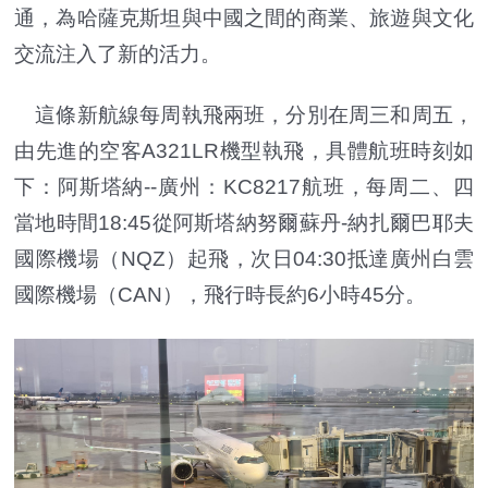
通，為哈薩克斯坦與中國之間的商業、旅遊與文化
交流注入了新的活力。
這條新航線每周執飛兩班，分別在周三和周五，
由先進的空客A321LR機型執飛，具體航班時刻如
下：阿斯塔納--廣州：KC8217航班，每周二、四
當地時間18:45從阿斯塔納努爾蘇丹-納扎爾巴耶夫
國際機場（NQZ）起飛，次日04:30抵達廣州白雲
國際機場（CAN），飛行時長約6小時45分。