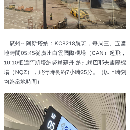
廣州-- 阿斯塔納：KC8218航班，每周三、五當
地時間05:45從廣州白雲國際機場（CAN）起飛，
10:10抵達阿斯塔納努爾蘇丹-納扎爾巴耶夫國際機
場（NQZ），飛行時長約7小時25分。（以上時刻
均為當地時間）