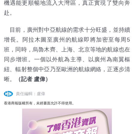
機遇能更順暢地流入大灣區，真正實現了雙向奔
赴。
目前，廣州對中亞航線的需求十分旺盛，並持續
增長。阿拉木圖至廣州的航線即將加密至每周5
班，同時，烏魯木齊、上海、北京等地的航線也在
同步增班。一個以外航為主導、以廣州為南翼樞
紐、輻射整個中亞乃至歐洲的航線網絡，正逐步清
晰。
（記者 盧偉）
責任編輯：盧偉
香港商報版權所有，未經書面允許不得使用。