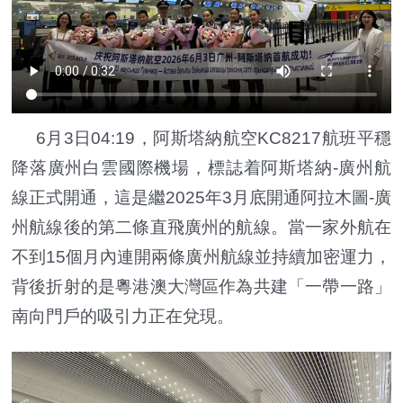
6月3日04:19，阿斯塔納航空KC8217航班平穩
降落廣州白雲國際機場，標誌着阿斯塔納-廣州航
線正式開通，這是繼2025年3月底開通阿拉木圖-廣
州航線後的第二條直飛廣州的航線。當一家外航在
不到15個月內連開兩條廣州航線並持續加密運力，
背後折射的是粵港澳大灣區作為共建「一帶一路」
南向門戶的吸引力正在兌現。